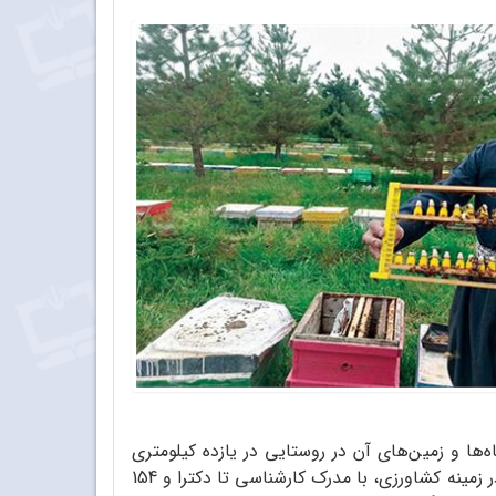
ها و زمین‌های آن در روستایی در یازده کیلومتری
مریوان قرارگرفته‌اند. این هنرستان در سال ۱۳۸۱ در زمینی به مساحت پنج هکتار احداث ‌شد و اکنون با 20 نیروی متخصص در زمینه کشاورزی، با مدرک کارشناسی تا دکترا و 154