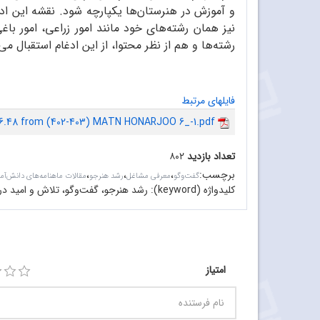
و آموزش در هنرستان‌ها یکپارچه شود. نقشه این ادغ
نیز همان رشته‌های خود مانند امور زراعی، امور با
رشته‌ها و هم از نظر محتوا، از این ادغام استقبال می‌
فایلهای مرتبط
6.48 from (402-403) MATN HONARJOO 6_-1.pdf
تعداد بازدید
۸۰۲
برچسب
:
،
،
،
گفت‌وگو
معرفی مشاغل
رشد هنرجو
مقالات ماهنامه‌های دانش‌آم
کلیدواژه (keyword):
رشد هنرجو، گفت‌وگو، تلاش و امید در
امتیاز