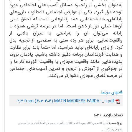
به‌عنوان بخشی از زنجیره مسائل آسیب‌های اجتماعی مورد
توجه قرار گیرد. یکی از عوارض اجتماعی نامطلوب بازی‌های
رایانه‌ای، حقیقت‌نمایی همه رفتارهایی است که تحقق عینی
آن‌ها خیلی دور از ذهن است، اما در عرصه گوشی همراه یا
رایانه می‌توان آن را به‌راحتی با میزان بالایی از
واقعیت‌نمایی، برای هر رده سنی به سطحی از تجربه بدل
کرد. از بازی رایانه‌ای نباید هراسید، اما حتماً باید برای نظارت
و هدایت فرزندانمان برنامه دقیق داشته باشیم. یادمان نرود،
پدیده‌هایی مانند واقعیت مجازی یا واقعیت افزوده کار ما را
در جلوگیری از آموزش و ترویج و تمرین آسیب‌های اجتماعی
در عرصه فضای مجازی دشوارتر می‌کنند.
فایلهای مرتبط
2,3 from (403-404) MATN MADRESE FARDA 1_-1.pdf
تعداد بازدید
۱۰۳۶
برچسب
:
،
،
،
،
سرمقاله‌
سرمقاله
سرمقاله
مقالات رشد مدرسه فردا
مقالات ماهنامه‌های
عمومی بزرگسال