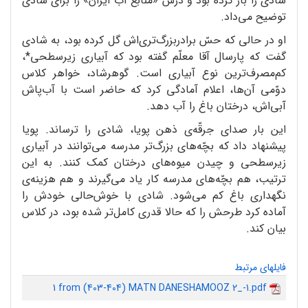
شادی را باز کرده بود و درس «منابع آب ایران» را برای شادی
توضیح می‌داد.
او در حالی که حسّ برادربزرگ‌تری‌اش گل کرده بود، به شادی
گفت که پارسال آقا معلّم گفته بود که آبیاری زیرسطحی*،
کم‌مصرف‌ترین نوع آبیاری است. گوهرشاد، خواهر کلاس
دوّمی آن‌ها، اعلام آمادگی کرد که حاضر است با آب‌پاش
آبی‌اش، درختان باغ را آب دهد.
این بار صدای جرقّه‌ی ذهن پویا، شادی را ترساند. پویا
پیشنهاد داد که بچّه‌های بزرگ‌تر مدرسه می‌توانند در آبیاری
زیرسطحی و چیدن میوه‌های درختان کمک کنند. به این
ترتیب، هم بچّه‌های مدرسه کار یاد می‌گیرند و هم هزینه‌ی
نگهداری باغ کم می‌شود. شادی با خوش‌حالی خودش را
آماده کرد طرحش را که حالا قدری کامل‌تر شده بود، در کلاس
بیان کند.
فایلهای مرتبط
1 from (403-404) MATN DANESHAMOOZ 2_-1.pdf