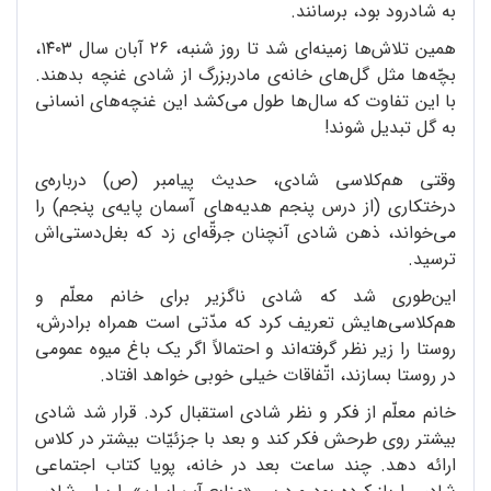
به شادرود بود، برسانند.
همین تلاش‌ها زمینه‌ای شد تا روز شنبه، ۲۶ آبان سال ۱۴۰۳،
بچّه‌ها مثل گل‌های خانه‌ی مادربزرگ از شادی غنچه بدهند.
با این تفاوت که سال‌ها طول می‌کشد این غنچه‌های انسانی
به گل تبدیل شوند!
وقتی هم‌کلاسی شادی، حدیث پیامبر (ص) درباره‌ی
درختکاری (از درس پنجم هدیه‌های آسمان پایه‌ی پنجم) را
می‌خواند، ذهن شادی آنچنان جرقّه‌ای زد که بغل‌دستی‌اش
ترسید.
این‌طوری شد که شادی ناگزیر برای خانم معلّم و
هم‌کلاسی‌هایش تعریف کرد که مدّتی است همراه برادرش،
روستا را زیر نظر گرفته‌اند و احتمالاً اگر یک باغ میوه‌ عمومی
در روستا بسازند، اتّفاقات خیلی خوبی خواهد افتاد.
خانم معلّم از فکر و نظر شادی استقبال کرد. قرار شد شادی
بیشتر روی طرحش فکر کند و بعد با جزئیّات بیشتر در کلاس
ارائه دهد. چند ساعت بعد در خانه، پویا کتاب اجتماعی