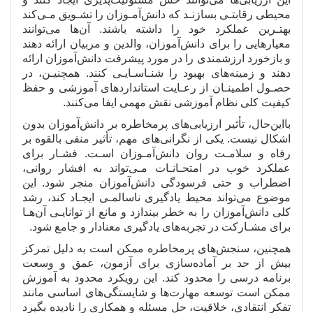
محیطی رقابتـی بسازنـد که دانش
آمـوزان را تشـویق مـی
کند
بهتـرین عملکرد خود را داشته باشند. آن
ها می
توانند
معیارهایی را برای دانش
آموزان، والدین و مربیان ارائه دهند
و بازخورد ارزشمندی را در مورد پیشرفت دانش
آموزان ارائه
دهند و زمینه
های بهبود را شنـاسـایـی کنند. همچنیـن، در
حصـول اطمینـان از رعـایت استانداردهای آموزشی و حفظ
کیفیت کلی نظام آموزشی نقش مهمی ایفا می
کنند.
بااین
حال، تأثیر ارزیابی
های پرمخاطره بر دانش
آموزان بدون
اشکال نیست. یکی از نگرانی
های مهم، تأثیر منفی بالقوه بر
رفاه و سلامـت روان دانش
آمـوزان اسـت. فشـار برای
عملکرد خوب در امتحـانـات مـی
تواند به افشار روانی،
اضطراب و حتی فرسودگی دانش
آموزان منجر شود. این
موضوع می
تواند محیط یادگیری ناسالمـی ایجـاد کند، رشد
کلی دانش
آموزان را به خطر بیندازد و مانع از توانایـی آن
هـا
برای مشـارکت در تجربه
های یادگیری معنادار و جامع شود.
همچنین، سنجش
های پرمخاطره ممکن است به دلیل تمرکز
بیش از حد بر آماده
سازی برای آزمون، عمق و وسعت
برنامه درسی را محدود کند. این رویکرد محدود به آموزش
ممکن است توسعه مهارت
ها و شایستگی
های اساسی مانند
تفکر انتقادی، خلاقیت، حل مسئله و همکاری را نادیده بگیرد