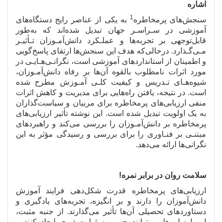
اشاره
1
سنجش
های پرمخاطره
به یکی از عناصر رایج دستگاه
های
آموزشی در سـراسـر جهان تبدیل شده
اند که به
طور
قابل
توجهی بر تجربه
ها و عملـکرد دانش
آمـوزان تـأثیـر
مـی
گـذارد. درحالی
که هدف این سنجش
ها ارتقای پاسخ
گویی
و اطمینان از استانداردهای آموزشی است، نگرانـی
هـایـی در
مورد اثرات نامطلوب بالقوه آن
ها بر رفاه دانش
آمـوزان،
شیوه
هـای تـدریس و کیفیت کلـی آمـوزش مطرح شده
است. در نتیجه، یافتن راه
هایی برای مدیریت و کاهش اثرات
منفی ارزیابی
های پرمخاطره برای مربیان و سیاست
گذاران
به یک اولویت تبدیل شده است. این نوشته تأثیر ارزیابی
های
پرمخاطره بر دانش
آمـوزان را بررسی می
کند و راهبردهای
مبتنـی بر فنـاوری را برای بررسی و رسیدگی مؤثر به این
نگرانی
ها ارائه می
دهد.
سلامت روان در برابر نمره!
ارزیابی
های پرمخاطره قدرت شکل
دهی فرایند آموزش
دانش
آموزان را دارند و بر انگیزه، تجربه
های یادگیری و
دستاوردهای تحصیلی آن
ها تأثیر می
گذارند. از جنبه مثبت،
این ارزیابی
ها می
توانند حس مسئولیت
پذیری ایجاد کنند و