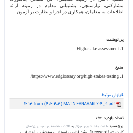
مشارکتی، نیازسنجی، پشتیبانی مداوم در زمینه ارائه
اطلاعات به معلمان، همکاری در اجرا و نظارت بر آزمون.
پی
نوشت
1. High-stake assessment
منبع
/
1. https://www.edglossary.org/high-stakes-testing
فایلهای مرتبط
12.13 from (402-403) MATN FANAVARI 2-4_-1.pdf
تعداد بازدید
۷۵۴
برچسب
:
،
مقالات رشد فناوری آموزشی
مقالات ماهنامه‌های عمومی بزرگسال
کلیدواژه (keyword):
رشد فناوری آموزشی، سنجش و ارزشیابی،