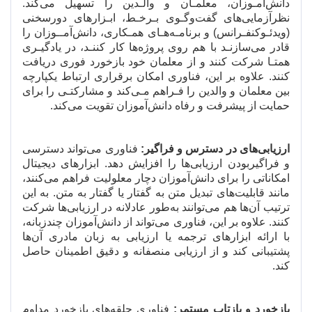
دانش
آمـوزان، معلمـان و والـدین را تسهیل می
کند.
نظرآزمایی
های گفت
وگـوی بـرخـط، ابـزارهای دورسخنی
(ویدئـوکنفـرانس) و برنامـه
هـای همـکاری، دانش
آمــوزان را
قادر می
سازنـد با هم روی پروژه
ها کار کننـد، در یادگیـری
همتـا شرکت کنند و از معلمان خود بازخورد فوری دریافت
کنند. علاوه بر این، فناوری امکان برقراری ارتباط یکپارچه
بین معلمان و والدین را فـراهم مـی
کند و مشارکتـی را برای
حمایت از پیشرفت و رفاه دانش
آموزان تقویت می
کند.
ارزیابی
های در دسترس و فراگیر:
فناوری می
تواند دسترسی
و فراگیربودن ارزیابی
ها را افزایش دهد. ابزارهای دیجیتال
امکاناتی را برای دانش
آموزان دچار معلولیت فراهم می
کنند،
مانند قابلیت
های تبدیل متن به گفتار یا گفتار به متن. به این
ترتیب آن
ها هم می
توانند به
طور عادلانه در ارزیابی
ها شرکت
کنند. علاوه بر این، فناوری می
تواند از دانش
آموزان چندزبانه،
با ارائه ابزارهای ترجمه یا ارزیابی به زبان مادری آن
ها
پشتیبانی کند و از ارزیابی منصفانه و دقیق اطمینان حاصل
کند.
بازخورد و بازتاب مستمر:
فناوری حلقه
های بازخورد مداوم