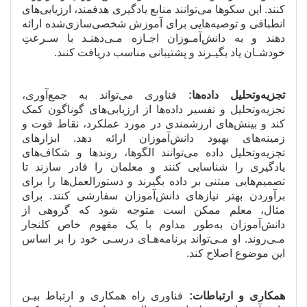
کنند. این سکو
ها می
توانند منابع یادگیری هدفمند، ارزیابی
های
انطباقی و توصیه
هایی برای آموزش شخصی
سازی
شده ارائه
دهند و به دانش
آمـوزان اجـازه مـی
دهنـد با سـرعتِ
خودشـان یاد بگیـرند و پشتیبانی مناسب دریافت کنند.
تجزیه
وتحلیل داده
ها:
فناوری می
تواند به جمع
آوری،
تجزیه
وتحلیل و تفسیر داده
ها از ارزیابی
های گوناگون کمک
کند و بینش
های ارزشمندی در مورد عملکرد، نقاط قوت و
زمینه
های بهبود دانش
آموزان ارائه دهد. ابزارهای
تجزیه
وتحلیل داده
می
توانند الگوها، روندها و شکاف
های
یادگیری را شناسایی کنند و معلمان را قادر
سازند تا
تصمیم
هایی مبتنی بر داده بگیرند و دستورالعمل
ها را برای
برآوردن بهتر نیازهای دانش
آموزان سفارشی کنند. برای
مثال، معلم ممکن است متوجه شود که گروهی از
دانش
آموزان به
طور مداوم با یک مفهوم خاص کلنجار
مـی
روند. او مـی
تواند برنامه
هـای درسـی خود را بر اساس
این موضوع اصلاح کند.
همکاری و ارتباطات:
فناوری راه همکاری و ارتباط بیـن