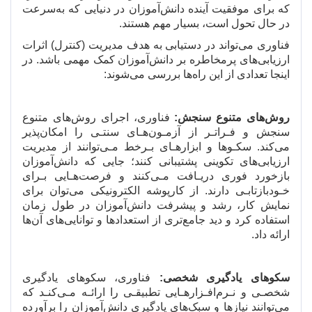
که برای موفقیت آینده دانش
آموزان در دنیایی که به
سرعت
در حال تحول است، بسیار مهم هستند.
فناوری می
تواند در دستیابی به هدف مدیریت (کنترل) اثرات
ارزیابی
های پرمخاطره بر دانش
آموزان کمک مهمی باشد. در
اینجا تعدادی از این راه
ها بررسی می
شوند:
روش
های متنوع سنجش:
فناوری، اجرای روش
های متنوع
سنجش و فـراتـر از آزمـون
هـای سنتـی را امکان
پذیر
می
کند. سکـوها و ابزارهـای بـرخط مـی
توانند از مدیریت
ارزیابی
های تکوینی پشتیبانی کنند؛ جایی که دانش
آموزان
بازخورد فوری دریـافت مـی
کنند و فرصت
هـایی بـرای
خـودبازتابـی دارند. از کارپوشه الکترونیکی می
توان برای
نمایش کار، رشد و پیشرفت دانش
آموزان در طول زمان
استفاده کرد و دید جامع
تری از استعدادها و توانایی
های آن
ها
ارائه داد.
سکوهای یادگیری شخصی:
فناوری، سکوهای یادگیری
شخصـی و نـرم
افـزارهـایی تطبیقـی را ارائـه مـی
کنـد که
می
توانند نیازها و سبک
های یادگیری دانش
آموزان را برآورده