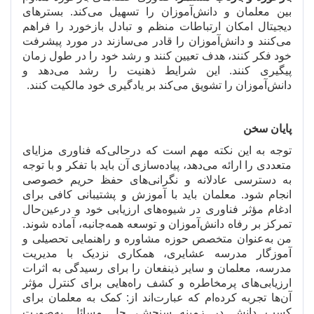
بین معلمان و دانش
آموزان را تسهیل می
کند. بسترهای
دیجیتال امکان ارتباطات منظم و تبادل بازخورد را فراهم
می
کنند و دانش
آموزان را قادر می
سازند در مورد پیشرفت
خود فکر کنند، هدف تعیین کنند و رشد خود را در طول زمان
پیگیری کنند. این شرایط ذهنیت را رشد می
دهد و
دانش
آموزان را تشویق می
کند بر یادگیری خود مالکیت کنند.
پایان سخن
توجه به این نکته مهم است که درحالی
که فناوری مزایای
متعددی را ارائه می
دهد، پیاده
سازی آن باید با تفکر و با توجه
به دسترسی عادلانه و نگرانی
های حفظ حریم خصوصی
انجام شود. معلمان باید با آموزش و پشتیبانی کافی برای
ادغام مؤثر فناوری در شیوه
های ارزیابی خود و درعین
حال
تمرکز بر رفاه دانش
آموزان و توسعه همه
جانبه، آماده شوند.
من به
عنوان متخصص حوزه مشاوره و راهنمایی تحصیلی و
آموزگار مدرسه عشایری، همکاری نزدیک با مدیریت
مدرسه، معلمان و سایر ذینفعان را برای رسیدگی به اثرات
ارزیابی
های پرمخاطره و کشف راه
هایی برای کنترل مؤثر
آن
ها تجربه کرده
ام که عبارت
اند از: کمک به معلمان برای
کسب دانش در زمینه سنجش، حل مسائل به
صورت