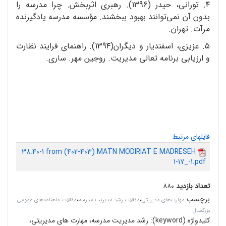
٤. تورانی، حیدر (139٦). رهبری اثربخش. چرا مدرسه‌ را
بدون آن نمی‌توانند بهبود ببخشند. مؤسسه مدرسه یادگیرنده
مرآت. تهران.
٥. عزیزی، اسفندیار و دیگران(139٤). راهنمای فرایند نظارت
و ارزیابی برنامه تعالی مدیریت. روجین مهر. ساری.
فایلهای مرتبط
38.40-1 from (402-403) MATN MODIRIAT E MADRESEH
1-17_-1.pdf
تعداد بازدید
۸۸۰
برچسب
:
،
،
مهارت‌های مدیریتی
مقالات رشد مدیریت مدرسه
مقالات ماهنامه‌های عمومی
بزرگسال
کلیدواژه (keyword):
رشد مدیریت مدرسه، مهارت های مدیریتی،