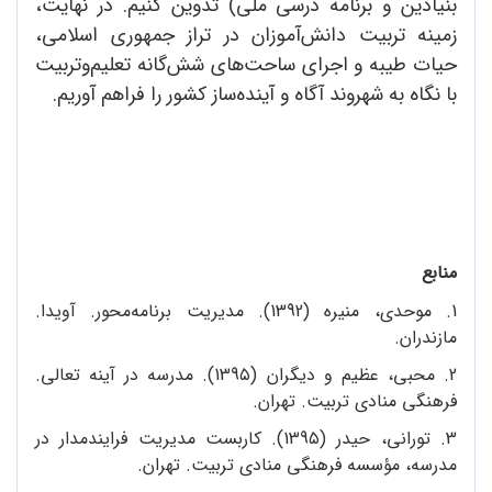
بنیادین و برنامه درسی ملی) تدوین کنیم. در نهایت،
زمینه تربیت دانش‌آموزان در تراز جمهوری اسلامی،
حیات طیبه و اجرای ساحت‌های شش‌گانه تعلیم‌وتربیت
با نگاه به شهروند آگاه و آینده‌ساز کشور را فراهم آوریم.
منابع
1. موحدی، منیره (1392). مدیریت برنامه‌محور. آویدا.
مازندران.
2. محبی، عظیم و دیگران (139٥). مدرسه در آینه تعالی.
فرهنگی منادی تربیت. تهران.
3. تورانی، حیدر (139٥). کاربست مدیریت فرایندمدار در
مدرسه، مؤسسه فرهنگی منادی تربیت. تهران.