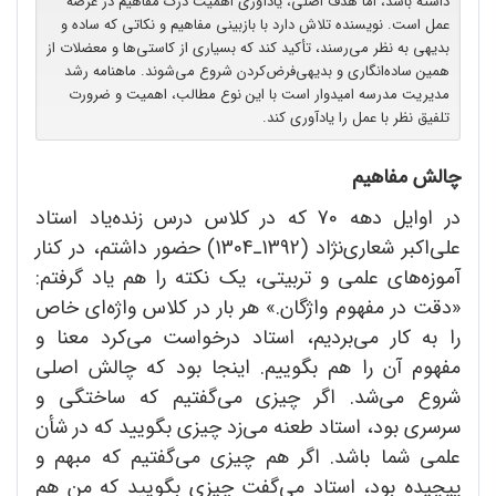
داشته باشد، اما هدف اصلی، یادآوری اهمیت درک مفاهیم در عرصه
عمل است. نویسنده تلاش دارد با بازبینی مفاهیم و نکاتی که ساده و
بدیهی به نظر می‌رسند، تأکید کند که بسیاری از کاستی‌ها و معضلات از
همین ساده‌انگاری و بدیهی‌فرض‌کردن شروع می‌شوند. ماهنامه رشد
مدیریت مدرسه امیدوار است با این نوع مطالب، اهمیت و ضرورت
تلفیق نظر با عمل را یادآوری کند.
چالش مفاهیم
در اوایل دهه 70 که در کلاس درس زنده‌یاد استاد
علی‌اکبر شعاری‌نژاد (1392ـ1304) حضور داشتم، در کنار
آموزه‌های علمی و تربیتی، یک نکته را هم یاد گرفتم:
«دقت در مفهوم واژگان.» هر بار در کلاس واژه‌ای خاص
را به کار می‌بردیم، استاد درخواست می‌کرد معنا و
مفهوم آن را هم بگوییم. اینجا بود که چالش اصلی
شروع می‌شد. اگر چیزی می‌گفتیم که ساختگی و
سرسری بود، استاد طعنه می‌زد چیزی بگویید که در شأن
علمی شما باشد. اگر هم چیزی می‌گفتیم که مبهم و
پیچیده بود، استاد می‌گفت چیزی بگویید که من هم