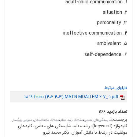
1. adult-child communication
2. situation
3. personality
4. ineffective communication
5. ambivalent
6. self-dependence
فایلهای مرتبط
18.19 from (402-403) MATN MOALLEM 2-7_-1.pdf
تعداد بازدید
۱۱۶۶
برچسب
:
،
،
شایستگی‌های معلمی
مقالات رشد معلم
مقالات ماهنامه‌های عمومی بزرگسال
کلیدواژه (keyword):
رشد معلم، شایستگی های معلمی، کلیدهای
موفقیت در ارتباط با دانش آموزان، دکتر محمد نیرو