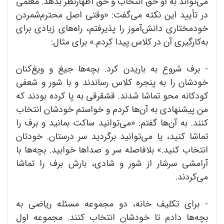
می‌تواند به او حق انتخاب و حق اظهارنظر بدهد. معلمی
در تأیید این نکته می‌گفت: «وقتی اصل محترم‌شمردن
خودمختاری دانش‌آموز را پذیرفتم، راه‌های زیادی برای
به‌کارگیری آن در کلاس پیدا کردم.» برای مثال:
- برف شروع به باریدن کرد. بچه‌ها جیغ و ویغ‌کنان
خودشان را به پنجره کلاس رساندند و با شور و شعفی
کودکانه محو تماشا شدند. قشقرقی به پا کرده بودند که
من پیشنهادی به آن‌ها کردم و خواستم خودشان انتخاب
کنند. به آن‌ها گفتم: «می‌توانید ساکت بمانید و برف را
تماشا کنید، یا می‌توانید برگردید سر درستان. خودتان
انتخاب کنید.» بلافاصله سر و صداها خوابید. بچه‌ها با
آرامشی سرشار از شور و شادی، بارش برف را تماشا
می‌کردند.
- برای تکلیف خانه، دو مجموعه مسئله ریاضی به
بچه‌ها دادم تا خودشان انتخاب کنند. مجموعه اول