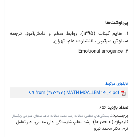
پی‌نوشت‌ها
1. هایم گینات (1395). روابط معلم و دانش‌آموز، ترجمه
سیاوش سرتیپی، انتشارات علم، تهران.
2. Emotional arrogance
فایلهای مرتبط
8.9 from (402-403) MATN MOALLEM 1-2_-1.pdf
تعداد بازدید
۶۵۶
برچسب
:
،
،
شایستگی‌های معلمی
مقالات رشد معلم
مقالات ماهنامه‌های عمومی بزرگسال
کلیدواژه (keyword):
رشد معلم، شایستگی های معلمی، هنر تعامل
نرم، دکتر محمد نیرو