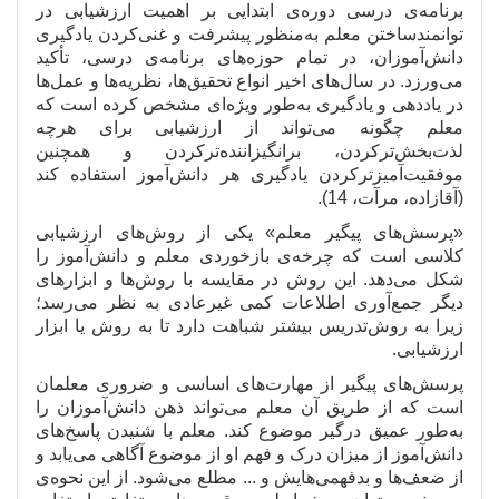
برنامه
ی درسی دوره
ی ابتدایی بر اهمیت ارزشیابی در
توانمندساختن معلم به
منظور پیشرفت و غنی
کردن یادگیری
دانش
آموزان، در تمام حوزه
های برنامه
ی درسی، تأکید
می
ورزد. در سال
های اخیر انواع تحقیق
ها، نظریه
ها و عمل
ها
در یاددهی و یادگیری به
طور ویژه
ای مشخص کرده است که
معلم چگونه می
تواند از ارزشیابی برای هرچه
لذت
بخش
ترکردن، برانگیزاننده
ترکردن و همچنین
موفقیت
آمیزترکردن یادگیری هر دانش
آموز استفاده کند
(آقازاده، مرآت، 14).
«پرسش
های پیگیر معلم» یکی از روش
های ارزشیابی
کلاسی است که چرخه
ی بازخوردی معلم و دانش
آموز را
شکل می
دهد. این روش در مقایسه با روش
ها و ابزارهای
دیگر جمع
آوری اطلاعات کمی غیرعادی به نظر می
رسد؛
زیرا به روش
تدریس بیشتر شباهت دارد تا به روش یا ابزار
ارزشیابی.
پرسش
های پیگیر از مهارت
های اساسی و ضروری معلمان
است که از طریق آن معلم می
تواند ذهن دانش
آموزان را
به
طور عمیق درگیر موضوع کند. معلم با شنیدن پاسخ
های
دانش
آموز از میزان درک و فهم او از موضوع آگاهی می
یابد و
از ضعف
ها و بدفهمی
هایش و ... مطلع می
شود. از این نحوه
ی