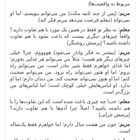
مربوط به واقعیت
ها)
مریم:
(پس از چند ثانیه مکث) من می
توانم بنویسم، اما او
نمی
تواند (معلم فرصت می
دهد مریم فکر کند).
معلم:
به نظر تو فقط در همین یک مورد با هم تفاوت دارید؟
واقعاً چیزهای دیگری نیست که باعث بشود با هم تفاوت
داشته باشید؟ (پرسش روشنگر)
مریم:
(بیشتر به فکر وادار می
شود) هووووم، چرا! خیلی
چیزهای دیگر هم هست؛ مثلاً من می
توانم هر غذایی بخورم؛
اما غذای خواهرم فقط شیر مادر است. من می
توانم راه
بروم؛ اما او هنوز نمی
تواند راه برود. من می
توانم صحبت
کنم؛ اما او هنوز نمی
تواند صحبت کند. من دندان دارم؛ اما او
ندارد. او لباس
هایش خیلی کوچک است؛ اما لباس
های من
بزرگ
تر است.
معلم:
خب! چه چیزی باعث شده است که این تفاوت
ها را با
هم داشته باشید؟ اصلاً چرا آدم
ها با هم تفاوت دارند؟
(پرسش چرایی)
مریم:
چون من هشت سال دارم؛ اما خواهرم فقط یک
ساله
است.