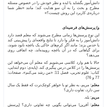
دانش
آموز بگشاید یا ایده و نظر خودش را در خصوص مسئله
مطرح و بحث را به آن سو هدایت کند؛ مانند «نظر شما
درباره
ی کاربرد این روش چیست؟»
و) پرسش
های فرضیه
ای
این نوع پرسش
ها زمانی مطرح می
شوند که معلم قصد دارد
دانش
آموز را به فکر وا دارد تا نتایج واقعه
ای را پیش
بینی کند
یا حدس بزند؛ مانند اگر کرم
های خاکی یک باغچه نابود شوند،
برای گیاهانی که در آن باغچه روییده
اند، چه اتفاقی روی
می
دهد؟
حالا با هم وارد کلاسی می
شویم که معلم آن می
خواهد این
پرسش
ها را در کلاس درس پیگیری کند. (پایه
ی: دوم ابتدایی،
کتاب: علوم تجربی، فصل 11: «من رشد می
کنم»، صفحات:
77 و 76)
معلم:
مریم، به نظر تو با خواهر کوچک
ترت که فقط یک سال
سن دارد، تفاوت داری؟
مریم:
بله.
معلم:
آفرین! می
توانی بگویی چه تفاوتی داری؟ (پرسش