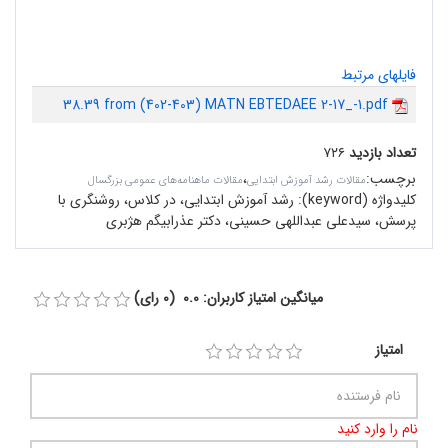
فایلهای مرتبط
38.39 from (402-403) MATN EBTEDAEE 2-17_-1.pdf
تعداد بازدید
۷۲۶
برچسب
:
،
مقالات رشد آموزش ابتدایی
مقالات ماهنامه‌های عمومی بزرگسال
کلیدواژه (keyword):
رشد آموزش ابتدایی، در کلاس، روشنگری با
پرسش، سیدعلی عبداللهی حسینی، دکتر عذرابیگم هژبری
میانگین امتیاز کاربران: 0.0 (0 رای)
امتیاز
نام را وارد کنید