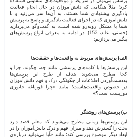
پرسش
می
توان در شرایط و موقعیت
های متفاوتی استفاده
کرد؛ مثلاً هنگامی که دانش
آموزان در حال انجام فعالیت
یادگیری پیشنهادی شما هستند، به آن
ها سر می
زنید و با
دانش
آموزی که در اجرای فعالیت یادگیری و پاسخ به پرسش
شما با مشکل روبه
رو شده است، به گفت
و
گو می
پردازید
(حسنی، عابد، 153). در ادامه به معرفی انواع پرسش
های
پیگیر می
پردازیم:
الف) پرسش
های مربوط به واقعیت
ها و حقیقت
ها
این پرسش
ها با کلمه
های پرسشی مانند چه، چگونه، چرا و
کجا مطرح می
شوند. هدف از طرح این پرسش
ها
به
دست
آوردن اطلاعات از چگونگی درک و فهم دانش
آموزان
در خصوص واقعیت
هاست؛ مانند «چرا قورباغه جانوری
دوزیست است؟»
ب) پرسش
های روشنگر
این پرسش
ها زمانی مطرح می
شوند که معلم قصد دارد
بحث را گسترش دهد و میزان فهم و درک دانش
آموزان را در
ابعاد دیگر موضوع بررسی کند؛ مانند «آیا می
توانید درباره
ی