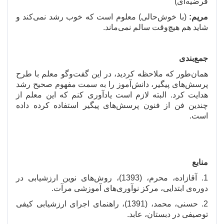
فرضیه
ای)
مریم:
(با خوش
حالی) معلوم است که خوب رشد نمی
کند و
شاید هم هیچ
وقت سالم نمی
ماند.
جمع
بندی
همان
طور که ملاحظه کردید، در این گفت
و
گو معلم با طرح
پرسش
های پیگیر، دانش
آموز را به سمت مفهوم صحیح رشد
هدایت کرد. البته لازم است یادآوری کنم که این معلم از
چندین فن از فنون پرسش
های پیگیر استفاده کرده داده
است.
منابع
1. آقازاده، محرم، (1393)، روش
های نوین ارزشیابی در
دوره
ی ابتدایی، مرکز نوآوری
های آموزشی مرآت.
2. حسنی، محمد، (1391)، راهنمای اجرای ارزشیابی کیفی
توصیفی در دبستان، عابد.