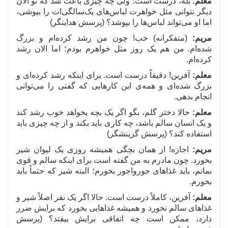
معلم:
بله، درست است؛ ولی چه چیزی باعث شد که تو الان
دیگر نتوانی مثل خواهرت لباس
های یک
سالگی
ات را بپوشی،
اما او می
تواند لباس
ها را بپوشد؟ (پرسش هدایتگر)
مریم:
(متفکرانه) خب! چون من رشد کرده
ام و بزرگ
شده
ام. من هم یک روز مثل خواهرم بودم؛ اما الان رشد
کرده
ام.
معلم:
آفرین! دقیقاً درست است. برای اینکه رشد کرده
ای و
بزرگ شده
ای و همه
ی این کارهایی که گفتی را می
توانی
انجام بدهی.
معلم:
حالا دختر گلم، بگو اگر یک بچه بخواهد خوب رشد کند
و یک انسان سالم باشد، چه کاری باید بکند و از چه چیزی باید
استفاده کند؟ (پرسش گزینشگر)
مریم:
اجازه! از همان بچگی همیشه روزی یک لیوان شیر
بخورد. چون مادرم به من گفته است برای اینکه سالم و قوی
بمانم، باید غذاهای جورواجور بخورم؛ البته شیر که حتماً باید
بخورم.
معلم:
آفرین، کاملاً درست است. حالا اگر یک نفر اصلاً شیر و
غذاهای سالم نخورد و همیشه غذاهایی بخورد که برایش ضرر
دارد، ممکن است چه اتفاقی برایش بیفتد؟ (پرسش