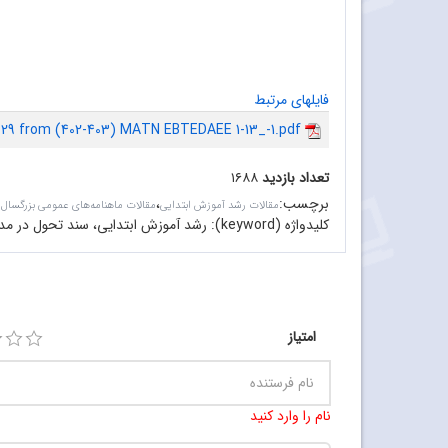
فایلهای مرتبط
.29 from (402-403) MATN EBTEDAEE 1-13_-1.pdf
تعداد بازدید
۱۶۸۸
برچسب
:
،
مقالات رشد آموزش ابتدایی
مقالات ماهنامه‌های عمومی بزرگسال
کلیدواژه (keyword):
رشد آموزش ابتدایی، سند تحول در مد
امتیاز
نام را وارد کنید