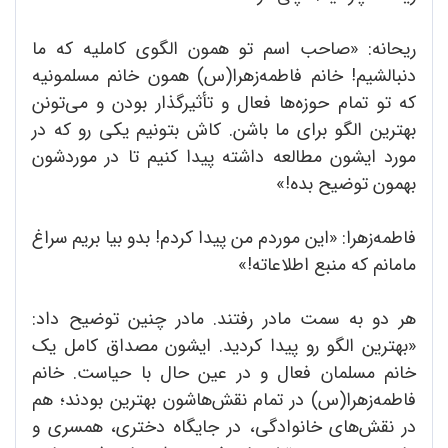
ریحانه: «صاحب اسم تو همون الگوی کاملیه که ما
دنبالشیم! خانم فاطمه‌زهرا‌(س) همون خانم مسلمونیه
که تو تمام حوزه‌ها فعال و تأثیرگذار بودن و می‌تونن
بهترین الگو برای ما باشن. کاش بتونیم یکی رو که در
مورد ایشون مطالعه داشته پیدا کنیم تا در موردشون
بهمون توضیح بده!»
فاطمه‌زهرا: «این موردم من پیدا کردم! بدو بیا بریم سراغ
مامانم که منبع اطلاعاته!»
هر دو به سمت مادر رفتند. مادر چنین توضیح داد:
«بهترین الگو رو پیدا کردید. ایشون مصداق کامل یک
خانم مسلمان فعال و در عین حال با حیاست. خانم
فاطمه‌زهرا‌(س) در تمام نقش‌هاشون بهترین بودند؛ هم
در نقش‌های خانوادگی، در جایگاه دختری، همسری و