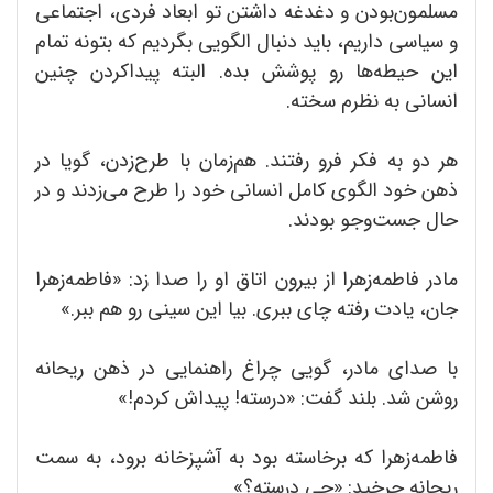
مسلمون‌بودن و دغدغه داشتن تو ابعاد فردی، اجتماعی
و سیاسی داریم، باید دنبال الگویی بگردیم که بتونه تمام
این حیطه‌ها رو پوشش بده. البته پیداکردن چنین
انسانی به نظرم سخته.
هر دو به فکر فرو رفتند. هم‌زمان با طرح‌زدن، گویا در
ذهن خود الگوی کامل انسانی خود را طرح می‌زدند و در
حال جست‌وجو بودند.
مادر فاطمه‌زهرا از بیرون اتاق او را صدا زد: «فاطمه‌زهرا
جان، یادت رفته چای ببری. بیا این سینی رو هم ببر.»
با صدای مادر، گویی چراغ راهنمایی در ذهن ریحانه
روشن شد. بلند گفت: «درسته! پیداش کردم!»
فاطمه‌زهرا که برخاسته بود به آشپزخانه برود، به سمت
ریحانه چرخید: «چی درسته؟»