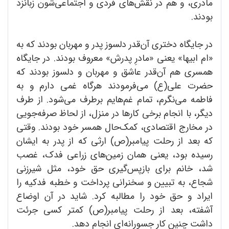
مادری، و هم در نقش‌های فردی و اجتماعی‌شون زبانزد
بودند.
در جایگاه دختری آن‌قدر دلسوز پدر و مهربان بودند که به
«ام ابیها» یعنی «مادرِ پدرش» معروف بودند. در جایگاه
همسری هم آن‌قدر عاشق و مهربان و دلسوز بودند که
حضرت علی‌(ع) می‌فرمودند هرگاه غمی دارم و به
فاطمه می‌نگرم، تمام غم‌هایم برطرف می‌شود. از طرف
دیگر، با انجام برخی کارها در منزل، از لحاظ صرفه‌جویی
در مخارج اقتصادی، کمک‌حال همسر خود بودند. وقتی
که بعد از رحلت پیامبر‌(ص) ارثی که از پدر به ایشان
رسیده بود، یعنی همان زمین‌های زراعی فدک، غصب
شد، خانم برای بازپس‌گیری حق خود، مثل شیرزنی
شجاع، به تبیین و سخنرانی پرداخت و خطبه فدکیه را
ایراد و حق خود را مطالبه کرد. شاید در آن اوضاع
آشفته، بعد از رحلت پیامبر‌(ص) کمتر کسی جرئت
داشت چنین کار جسورانه‌ای انجام دهد.