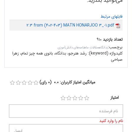
می‌توانید بگذرید.
فایلهای مرتبط
2.3 from (402-403) MATN HONARJOO 3_-1.pdf
تعداد بازدید
۹۱۰
برچسب
:
،
بدانگاه
مقالات ماهنامه‌های دانش‌آموزی
کلیدواژه (keyword):
رشد هنرجو، بدانگاه، بانوی همه چیز تمام، زهرا
صباحی
میانگین امتیاز کاربران: 0.0 (0 رای)
امتیاز
نام را وارد کنید