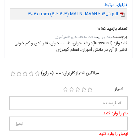
فایلهای مرتبط
30.31 from (402-403) MATN JAVAN 2-14_-1.pdf
تعداد بازدید
۱۰۵۵
برچسب
:
،
رشد جوان
مقالات ماهنامه‌های دانش‌آموزی
کلیدواژه (keyword):
رشد جوان، طبیب جوان، فقر آهن و کم خونی
ناشی از آن در دانش آموزان، اعظم گودرزی
میانگین امتیاز کاربران: 0.0 (0 رای)
امتیاز
نام را وارد کنید
ایمیل را وارد کنید