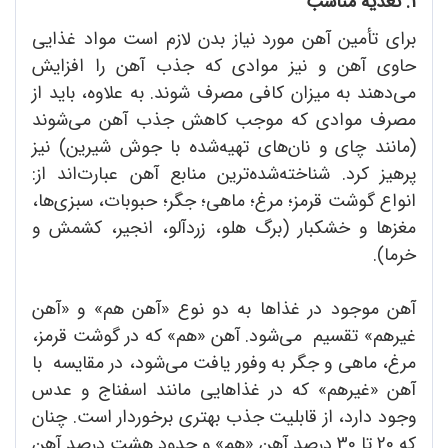
1. تغذیه مناسب
برای تأمین آهن مورد نیاز بدن لازم است مواد غذایی
حاوی آهن و نیز موادی که جذب آهن را افزایش
می‌دهند به میزان کافی مصرف شوند. به علاوه، باید از
مصرف موادی که موجب کاهش جذب آهن می‌شوند
(مانند چای و نان‌های تهیه‌شده با جوش شیرین) نیز
پرهیز کرد. شناخته‌شده‌ترین منابع آهن عبارت‌اند از:
انواع گوشت قرمز؛ مرغ؛ ماهی؛ جگر؛ حبوبات، سبزی‌ها،
مغزها و خشکبار (برگ هلو، زردآلو، انجیر، کشمش و
خرما).
آهن موجود در غذاها به دو نوع «آهن هم» و «آهن
غیرهم» تقسیم می‌شود. آهن «هم» که در گوشت قرمز،
مرغ، ماهی و جگر به وفور یافت می‌شود، در مقایسه با
آهن «غیرهم» که در غذاهایی مانند اسفناج و عدس
وجود دارد، از قابلیت جذب بهتری برخوردار است. چنان
که 20 تا 30 درصد آهن «هم» و حدود هشت درصد آهن