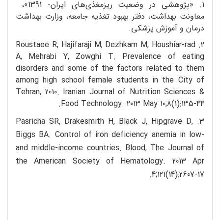
1. «پژوهشی در وضعیت ریزمغذی‌های ایران- 1391»،
معاونت بهداشت، دفتر بهبود تغذیه جامعه، وزارت بهداشت
درمان و آموزش پزشکی.
2. Roustaee R, Hajifaraji M, Dezhkam M, Houshiar-rad
A, Mehrabi Y, Zowghi T. Prevalence of eating
disorders and some of the factors related to them
among high school female students in the City of
Tehran, 2010. Iranian Journal of Nutrition Sciences &
Food Technology. 2013 May 10;8(1):135-44.
3. Pasricha SR, Drakesmith H, Black J, Hipgrave D,
Biggs BA. Control of iron deficiency anemia in low-
and middle-income countries. Blood, The Journal of
the American Society of Hematology. 2013 Apr
4;121(14):2607-17.