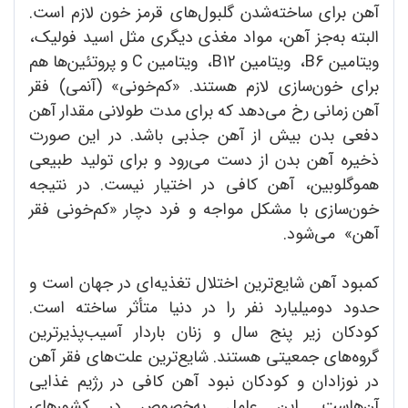
آهن برای ساخته‌شدن گلبول‌های قرمز خون لازم است.
البته به‌جز آهن، مواد مغذی دیگری مثل اسید فولیک،
ویتامین B6‌، ویتامین B12‌، ویتامین C و پروتئین‌ها هم
برای خون‌سازی لازم هستند. «کم‌خونی» (آنمی) فقر
آهن زمانی رخ می‌دهد که برای مدت طولانی مقدار آهن
دفعی بدن بیش از آهن جذبی باشد. در این صورت
ذخیره آهن بدن از دست می‌رود و برای تولید طبیعی
هموگلوبین، آهن کافی در اختیار نیست. در نتیجه
خون‌سازی با مشکل مواجه و فرد دچار «کم‌خونی فقر
آهن» می‌شود.
کمبود آهن شایع‌ترین اختلال تغذیه‌ای در جهان است و
حدود دومیلیارد نفر را در دنیا متأثر ساخته است.
کودکان زیر پنج سال و زنان باردار آسیب‌پذیرترین
گروه‌های جمعیتی هستند. شایع‌ترین علت‌های فقر آهن
در نوزادان و کودکان نبود آهن کافی در رژیم غذایی
آن‌هاست. این عامل به‌خصوص در کشورهای