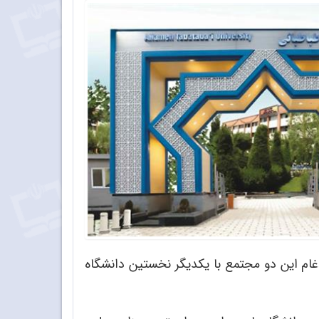
 انسانی» و «مجتمع دانشگاهی علوم اداری و بازرگانی» تشکیل شدند. سرانجام در سال 1360 از ادغام این دو مجتمع با یکدیگر نخستین دانشگاه