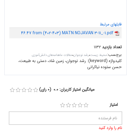
فایلهای مرتبط
46.47 from (402-403) MATN NOJAVAN 3-11_-1.pdf
تعداد بازدید
۱۱۳۲
برچسب
:
،
،
محیط زیست
رشد نوجوان
مقالات ماهنامه‌های دانش‌آموزی
کلیدواژه (keyword):
رشد نوجوان، زمین شاد، دستی به طبیعت،
حسن ستوده نیاکرانی
میانگین امتیاز کاربران: 0.0 (0 رای)
امتیاز
نام را وارد کنید