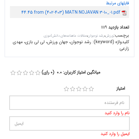
فایلهای مرتبط
44.45 from (402-403) MATN NOJAVAN 3-10_-1.pdf
تعداد بازدید
۱۱۱۹
برچسب
:
،
،
ورزش
رشد نوجوان
مقالات ماهنامه‌های دانش‌آموزی
کلیدواژه (keyword):
رشد نوجوان، جهان ورزش، لی لی بازی، مهدی
زارعی
میانگین امتیاز کاربران: 0.0 (0 رای)
امتیاز
نام را وارد کنید
ایمیل را وارد کنید