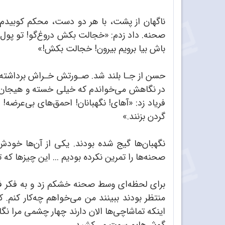
ناگهان از پشت، با هر دو دست، محکم کوبیدم 
صحنه. داد زدم:‌ «خجالت بکش دروغ‌گو! تو پول
باش بیا برویم بیرون! خجالت بکش!»
حسن از جـا بلند شد. صـورتش خـراش برداشته ب
در نگاهش می‌خواندم که خیلی خسته و هیجان‌زده
فریاد زد:‌ «آهای! نگهبانان! احمق‌های بی‌عرضه!
گردن بزنند.»
نگهبان‌ها گیج شده بودند. یکی از آن‌ها خودش
صحنه‌ها را تمرین نکرده بودیم ... این چیزها که 
برای لحظه‌ای وسط صحنه خشکم زد و به فکر فرو
منتظر بودند ببینند من می‌خواهم چه‌کار کنم
اینکه تماشاچی‌ها الان دارند چهار چشمی مرا 