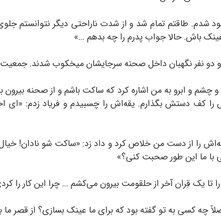
ی‌خود شدم. طاقتم تمام شد و از شدت ناراحتی دیگر نتوانستم جل
نک باش. حالا جواب پدرم را چه بدهم ...»
 دو نفر نگهبان داخل صحنه سرجایشان میخکوب شدند. جمعیت غ
 چشم و ابرو به من اشاره کرد که ساکت باشم و از صحنه بیرون برو
 را کف دستش بگذارم. یقه‌اش را چسبیدم و فریاد زدم: «ای اح
اش را از دست من خلاص کرد و داد زد:‌‌ «ساکت شو نادان! خیال 
ی با ما این طور صحبت کنی؟»‌
ا تا یک قِران آخر از حلقومت بیرون می‌کشم ... چرا این کار را کرد
اً چه کسی به تو گفته بود که برای ما عینک بسازی؟ از قصر ما بر