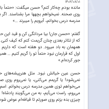
۱۴۰۲/۰۸/۰۱
روی صحنه. نمی‏خواهم بچه‏ها مرا بشناسند. اگر بش
مدرسه درس بخوانم، آبرویم را می‏برند ...»
گفتم:‌ «حسن جان! بیا مردانگی کن و قید این حرف
که از تئاتر بعدی چنان گریمت کنم که کیف کنی. 
اول که قرار‌مان نبود حتماً تو را گریم کنیم ... ه
جور کرده‌ام.»‌
نمی‌شود! یا گریمم می‌کنی، یا نمی‌روم روی صح
می‌خواهم توی همین مدرسه درس بخوانم. اسم پ
می‌روم، راست می‌آیم، به من می‌گویند پادشاه!
چیزی بده بزنم روی صورتم تا قیافه‌ام عوض شود!