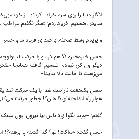
انگار دنیا را روی سرم خراب کردند. از خودم‌ب
نمایش هستیم. فریاد زدم:‌ «مگر نگفتم مواظب عی
و پریدم وسط صحنه. با صدای فریاد من، حسن و
حسن خیره‌خیره نگاهم کرد و با حرکت لب‌ولوچه و
دیگر وِل کن نبودم. تصمیم گرفتم همانجا حقش
می‌زنمت تا جانت بالا بیاید!»
حسن یک‌دفعه ناراحت شد. با یک حرکت تند یقه‌
هوار راه انداخته‌ای؟! هان؟! چطور جرئت می‌کن
گفتم:‌ «چرند نگو! زود باش بیا بیرون. پول عینک ر
حسن گفت:‌ «ساکت! تو؟ گدا گشنه پا برهنه؟! اصل