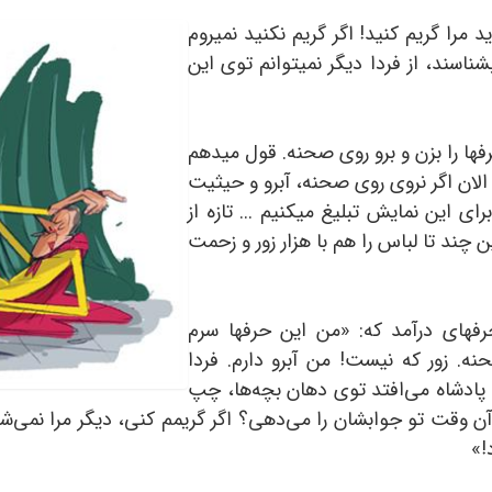
مانده بودم چه‌کار کنم؟ حسن می‏گفت: «حتماً باید مرا گریم کنید! اگر گریم نکنید نمی‎‏روم
ناسند، از فردا دیگر نمی‏توانم توی این
‏ها را بزن و برو روی صحنه. قول می‏دهم
الان اگر نروی روی صحنه، آبرو و حیثیت
همه‏مان به باد می‏رود. دو هفته است که داریم برای این نمایش تبلیغ می‎کنیم ... تازه از
مین چند تا لباس را هم با هزار زور و زحمت
حسن عین خیالش نبود. مثل هنرپیشه‌های حرفه‏ای درآمد که:‌ «من این حرف‎ها سرم
نه. زور که نیست! من آبرو دارم. فردا
ادشاه‌ می‌افتد توی دهان بچه‌ها، چپ
 آن وقت تو جوابشان را می‌دهی؟ اگر گریمم کنی، دیگر مرا نمی‌
»‌