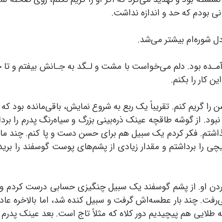
ی بودم که حد و اندازه نداشت.
 شوره‌ام بیشتر می‌شد.
ـده بود. دلم می‌خواست با مشت و لـگد به جـانش بیفتم و تا جای
ن کار را بکنم.
ا گریم کنم. تقریباً یک ربع به شروع نمایش، باقی‌مانده بود که 
ود. از گوشه طاقچه عینک ذره‌بینی بزرگ و سیاه‌رنگ پدرم را بر
شتم. فکر کردم یک سبیل هم برای حسن دست و پا کنم. چند ماه
چی را برداشتم و مقدار زیادی از پشم‌های پوست گوسفند را بری
ردن او. از پشم گوسفند یک سبیل چنگیزی حسابی درست کردم و 
رفت. چند بار عطسه‌اش گرفت و سبیل کنده شد، اما بالاخره عادت 
 طلایی هم پیچیدیم دور کلاه که مثلاً تاج است. بعد عینک پدرم