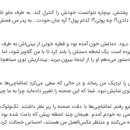
پشتش. بیچاره نتوانست خودش را کنترل کند. به طرف جلو تلو
 دادی؟! چه پولی؟! کدام پول؟‌ آره جان خودت... به پدر من فح
ـود. دماغش خون آمده بود و قطره خونی از بینی‌اش به طرف پ
 است. یک لحظه دستش را بلند کرد تا با من گلاویز شود، اما پشی
 دستور می‌دهم او را از اینجا بیرون ببرید. بیندازیش توی سیاهچال
 را نزدیک من رساند و در حالی که سعی می‌کرد تماشاچی‌ها متو
توی نمایش نبود. شما که این صحنه را تغییر داده‌اید چرا به ما چ
 رفتم. تماشاچی‌ها با دقت صحنه را زیر نظر داشتند. تک‌وتوک
. کمی به خودم آمدم. هیجان چند لحظه پیش که باعث شده بود 
نگاه می‌کنند و منتظر عکس‌العمل من هستند، احساس خجالت کردم