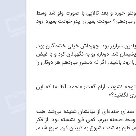
تلو خورد و بعد تالاپی با صورت ولو شد وسط
ش می‌دهی؟ خودت بمیری. پدر خودت بمیرد. زود
ایین سرازیر بود. چهره‌اش خیلی خشمگین بود.
مان شد. دوباره رو به نگهبانان کرد و با غیض
! زود باشید، اگر نه دستور می‌دهم هر دوتان را
جه نشوند، آرام گفت:‌ «احمد آقا! ما که این
یزی نگفتید؟»
 صدای خنده‌ای از میانشان شنیده می‌شد. همه
وسط صحنه بپرم، کمی فرو نشسته بود. از فکر
. قلبم به شدت شروع به تپیدن کرد. سرخ شدم.