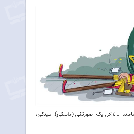
شناسند ... لااقل یک صورتکی (ماسکی)، عینکی،