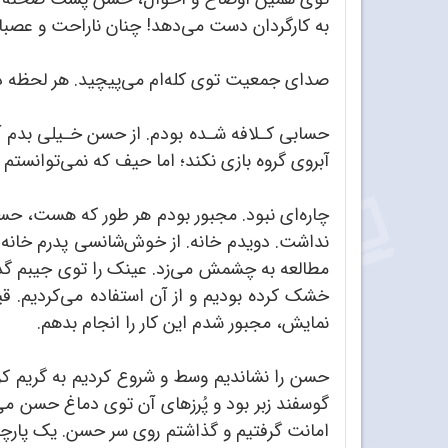
به کارگردان دست می‌دهد! چنان ناراحت و عصبان
صدای جمعیت توی کله‌ام می‌پیچید. هر لحظه دل
حسابی کـلافه شـده بودم. از حسن خـیلی بدم آم
آبروی گروه بازی نکند؛ اما حیف که نمی‌توانستم ای
چاره‌ای نبود. مجبور بودم هر طور که هست، حسن ر
نداشت. دویدم خانه. از خوش‌شانسی پدرم خانه نب
مطالعه به چشمش می‌زد. عینک را توی جیبم گذا
خشک کرده بودیم و از آن استفاده می‌کردیم. قی
نمایش، مجبور شدم این کار را انجام بدهم.
حسن را نشاندیم وسط و شروع کردیم به گریم ک
گوسفند زبر بود و پُرزهای آن توی دماغ حسن می‌
امانت گرفتیم و گذاشتم روی سر حسن. یک پارچه