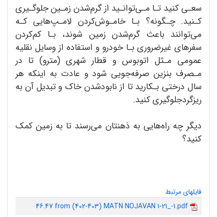
سعـی کنید تـا مـی‌توانـید از گرم‌شدن زمـین جلوگـیری
کـنید. چـگونه؟ بـا خامـوش‌کردن لامـپ‌هایی کـه
می‌توانند باعث گرم‌شدن زمین شوند، بـا کم‌کردن
سفرهای غیرضروری بـا خودرو و استفاده از وسایل نقلیه
عمومی مـثل اتوبوس و قطار شهری (مترو) تا در
مـصرف بنزین صرفه‌جویی شود و عادت به اینکه هر
سال درختی بـکارید تا از نابودشدن خاک و تبدیل آن به
ریزگردجلوگیری کنید.
دیگر چه راه‌هایی به ذهنتان می‌رسند تا به زمین کمک
کنید؟
فایلهای مرتبط
46.47 from (402-403) MATN NOJAVAN 1-21_-1.pdf