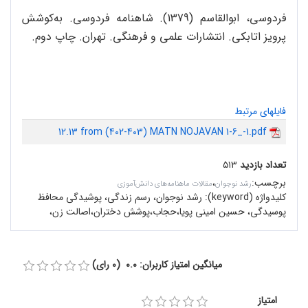
فردوسی، ابوالقاسم (1379). شاهنامه فردوسی. به‌کوشش
پرویز اتابکی. انتشارات علمی و فرهنگی. تهران. چاپ دوم.
فایلهای مرتبط
12.13 from (402-403) MATN NOJAVAN 1-6_-1.pdf
تعداد بازدید
۵۱۳
برچسب
:
،
رشد نوجوان
مقالات ماهنامه‌های دانش‌آموزی
کلیدواژه (keyword):
رشد نوجوان، رسم زندگی، پوشیدگی محافظ
پوسیدگی، حسین امینی پویا،حجاب،پوشش دختران،اصالت زن،
میانگین امتیاز کاربران: 0.0 (0 رای)
امتیاز