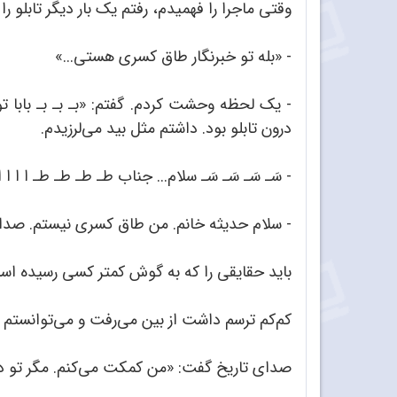
وقتی ماجرا را فهمیدم، رفتم یک بار دیگر تابلو ر
- «بله تو خبرنگار طاق کسری هستی...»
- یک لحظه وحشت کردم. گفتم: «بـ بـ بـ بابا ت
درون تابلو بود. داشتم مثل بید می‌لرزیدم.
- سَـ سَـ سَـ سَـ سلام... جناب طـ طـ طـ طـ ا ا ا 
- سلام حدیثه خانم. من طاق کسری نیستم. صدای ت
باید حقایقی را که به گوش کمتر کسی رسیده است 
کم‌کم ترسم داشت از بین می‌رفت و می‌توانستم ک
صدای تاریخ گفت: «من کمکت می‌کنم. مگر تو 