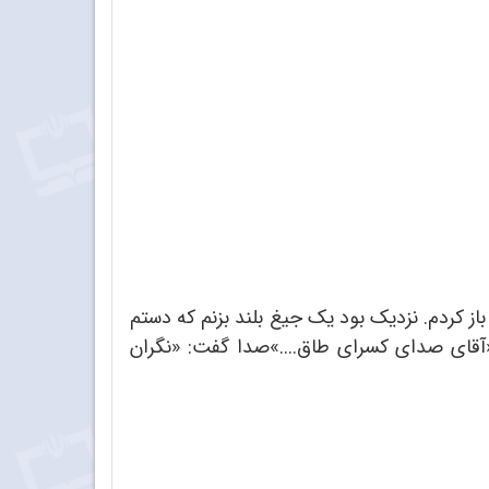
 باز کردم. نزدیک بود یک جیغ بلند بزنم که دستم
:«آقای صدای کسرای طاق....»صدا گفت: «نگران