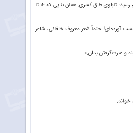
نزدیک بود همه‌چیز را لو بدهم که حرف را عوض کردم و گفتم: «این پیشنهاد با دیدن یک تابلو در خانه‌مان به ذهنم رسید؛ تابلوی طاق کسری. همان بنایی که 14 تا
ت آورده‌ای! حتماً شعر معروف خاقانی، شاعر
ند و عبرت‌گرفتن بدان.»
 خواند.