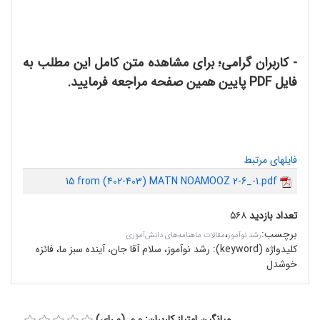
- کاربران گرامی؛ برای مشاهده متن کامل این مطلب به
فایل PDF پایین همین صفحه مراجعه فرمایید.
فایلهای مرتبط
15 from (402-403) MATN NOAMOOZ 2-6_-1.pdf
تعداد بازدید
۵۶۸
برچسب
:
،
رشد نوآموز
مقالات ماهنامه‌های دانش‌آموزی
کلیدواژه (keyword):
رشد نوآموز، سلام آقا جان، آینده سبز ما، فائزه
خوشدل
میانگین امتیاز کاربران: 0.0 (0 رای)