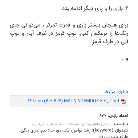
2. بازی را با پای دیگر ادامه بده.
برای هیجان بیشتر بازی و قدرت تمرکز ، می‌توانی جای
رنگ‌ها را برعکس کنی. توپ قرمز در ظرف آبی و توپ
آبی در ظرف قرمز
و...
فایلهای مرتبط
14 from (402-403) MATN NOAMOOZ 2-5_-1.pdf
تعداد بازدید
۸۲۷
برچسب
:
،
،
قصه‌های سلطان
رشد نوآموز
مقالات ماهنامه‌های دانش‌آموزی
کلیدواژه (keyword):
رشد نوآموز، یک، دو، حالا بدو، بازی رنگی،
عارفه فردوسی پور