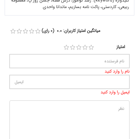
کلیدواژه (keyword):
رشد نوآموز، درس قصه، جشن روز پ، معصومه
ربیعی، کاردستی، پاکت نامه بسازیم، ماندانا واحدی
میانگین امتیاز کاربران: 0.0 (0 رای)
امتیاز
نام را وارد کنید
ایمیل را وارد کنید