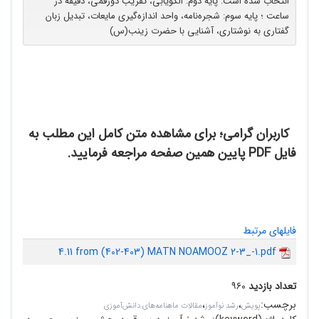
انتخاب شده ‌است: پایه‌ دوم: الگویابی، تقریب دورقمی، دقیقه در
ساعت ؛ پایه‌ سوم: شجره‌نامه، واحد اندازه‌گیری مایعات، تبدیل زبان
گفتاری به نوشتاری، آشنایی با حضرت زینب‌(س)
کاربران گرامی؛ برای مشاهده متن کامل این مطلب به
فایل PDF پایین همین صفحه مراجعه فرمایید.
فایلهای مرتبط
4.11 from (402-403) MATN NOAMOOZ 2-3_-1.pdf
تعداد بازدید
۹۶۰
برچسب
:
،
،
پویش
رشد نوآموز
مقالات ماهنامه‌های دانش‌آموزی