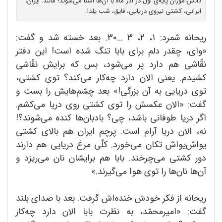
دانش‌آموزان پایه‌ی اوّل در آذر ماه با آن‌ها آشنا می‌شوند؛ مانند: ایران،
ایرانی، کشتی نیروی دریایی، قایق، شب یلدا.
ریحانه شمرد: 1، 2، 3 ...30. بعد خسته شد و گفت:
«وای، چقدر دلم برای بابا تنگ شده است! این دفتر
نقّاشی هم دارد پر می‌شود، بس که برایش نقّاشی
کشیدم. یعنی الان دارد چه‌کار می‌کند؟ توی کشتی،
توی دریایی به آن بزرگی!» بعد چشم‌هایش را بست و
گفت: «الان عکسش را توی کشتی روی دریا می‌کشم.
اگر دریا طوفانی باشد، چی؟ بادبان‌ها کنده می‌شوند؟!
نه، الان دریا آرام است. پرچم ایران هم بالای کشتی
یواش‌یواش تکان می‌خورد. کلّی مرغ دریایی هم دارند
دور کشتی می‌چرخند. بابا هم برایشان نان می‌ریزد و
آن‌ها نان‌ها را توی هوا می‌گیرند.»
ریحانه از فکر خودش خنده‌اش گرفت. بعد با صدای بلند
گفت: «امیرمحمّد، به نظرت بابا الان دارد چه‌کار