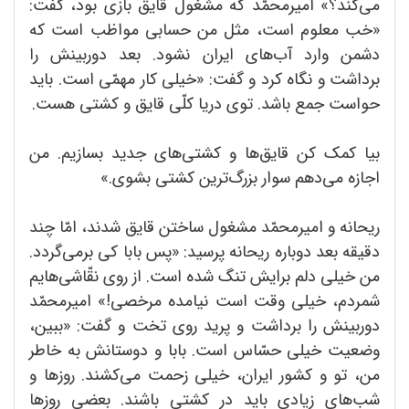
می‌کند؟» امیر‌محمّد که مشغول قایق بازی بود، گفت:
«خب معلوم است، مثل من حسابی مواظب است که
دشمن وارد آب‌های ایران نشود. بعد دوربینش را
برداشت و نگاه کرد و گفت: «خیلی کار مهمّی است. باید
حواست جمع باشد. توی دریا کلّی قایق و کشتی هست.
بیا کمک کن قایق‌ها و کشتی‌های جدید بسازیم. من
اجازه می‌دهم سوار بزرگ‌ترین کشتی بشوی.»
ریحانه و امیرمحمّد مشغول ساختن قایق شدند، امّا چند
دقیقه بعد دوباره ریحانه پرسید: «پس بابا کی برمی‌گردد.
من خیلی دلم برایش تنگ شده است. از روی نقّاشی‌هایم
شمردم، خیلی وقت است نیامده مرخصی!» امیر‌محمّد
دوربینش را برداشت و پرید روی تخت و گفت: «ببین،
وضعیت خیلی حسّاس است. بابا و دوستانش به خاطر
من، تو و کشور ایران، خیلی زحمت می‌کشند. روزها و
شب‌های زیادی باید در کشتی باشند. بعضی روزها