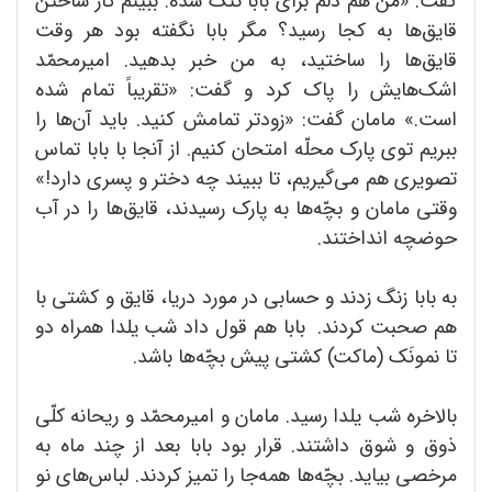
گفت: «من هم دلم برای بابا تنگ شده. ببینم کار ساختن
قایق‌ها به کجا رسید؟ مگر بابا نگفته بود هر وقت
قایق‌ها را ساختید، به من خبر بدهید. امیرمحمّد
اشک‌هایش را پاک کرد و گفت: «تقریباً تمام شده
است.» مامان گفت: «زودتر تمامش کنید. باید آن‌ها را
ببریم توی پارک محلّه امتحان کنیم. از آنجا با بابا تماس
تصویری هم می‌گیریم، تا ببیند چه دختر و پسری دارد!»
وقتی مامان و بچّه‌ها به پارک رسیدند، قایق‌ها را در آب
حوضچه انداختند.
به بابا زنگ زدند و حسابی در مورد دریا، قایق و کشتی با
هم صحبت کردند. بابا هم قول داد شب یلدا همراه دو
تا نمونَک (ماکت) کشتی پیش بچّه‌ها باشد.
بالاخره شب یلدا رسید. مامان و امیرمحمّد و ریحانه کلّی
ذوق و شوق داشتند. قرار بود بابا بعد از چند ماه به
مرخصی بیاید. بچّه‌ها همه‌جا را تمیز کردند. لباس‌های نو