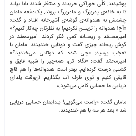
پوشیدند. کلّی خوراکی خریدند و منتظر شدند بابا بیاید
تا به خانه‌ی پدربزرگ و مادربزرگ بروند. یک‌دفعه مامان
چشمش به هندوانه‌ی گوشه‌ی آشپزخانه افتاد و گفت:
«آخ! هندوانه را تزییـن نکردیم! به نظرتان چه‌کار کنیم؟»
امیرمحـمّد و ریحـانه کمی فکر کردند. امیرمحمّد در
گوش ریحانه چیزی گفت و دوتایی خندیدند. مامان با
تعجّب پرسید: «چی شده که دوتایی می‌خندید؟»
امیرمحمّد گفت: «نگاه کن، همه‌چیز را شبیه قایق و
کشتی درست کرده‌ایم. بهتر است هندوانه‌ها را هم قاچ
قایقی کنیم و توی ظرف آب بگذاریم. آن‌وقت یلدای
دریایی ما حسابی کامل می‌شود.»
مامان گفت: «راست می‌گویی! یلدایمان حسابی دریایی
شد.» بعد هر سه با هم خندیدند.