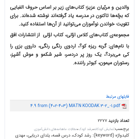
والدین و مربّیان عزیز؛ کتاب‌های زیر بر اساس حروف الفبایی
که بچّه‌ها تاکنون در مدرسه یاد گرفته‌اند نوشته شده‌اند. برای
تقویت خواندن نوآموزان می‌توانید از آن‌ها استفاده کنید.
مجموعه‌ی کتاب‌های کلاس اوّلی، کتاب اوّلی از انتشارات افق
با نام‌های: گربه ریزه کو؟، اردوی رنگی رنگی، داروی بزی را
کی می‌برد؟، یک روز پر دردسر، شیر شکمو و موش آشپز،
رستوران میمون، کبوتر راننده.
فایلهای مرتبط
4.9 from (402-403) MATN KOODAK 3-2_-1.pdf
تعداد بازدید
۲۲۷۷
برچسب
:
،
،
نمایش کودکانه
رشد کودک
مقالات ماهنامه‌های دانش‌آموزی
کلیدواژه (keyword):
رشد کودک، درس قصه، یلدای دریایی، مهدی