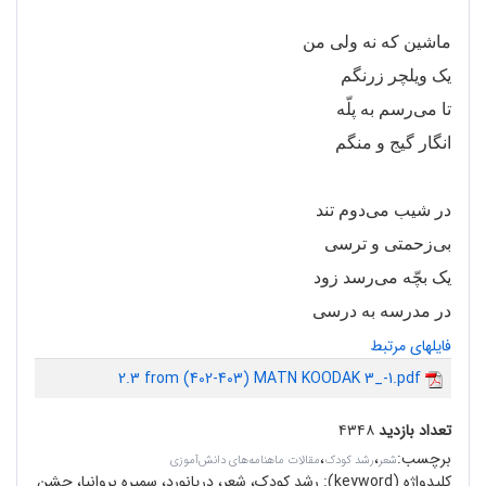
ماشین که نه ولی من
یک ویلچر زرنگم
تا می
رسم به پلّه
انگار گیج و منگم
در شیب می
دوم تند
بی
زحمتی و ترسی
یک بچّه می
رسد زود
در مدرسه به درسی
فایلهای مرتبط
2.3 from (402-403) MATN KOODAK 3_-1.pdf
تعداد بازدید
۴۳۴۸
برچسب
:
،
،
شعر
رشد کودک
مقالات ماهنامه‌های دانش‌آموزی
کلیدواژه (keyword):
رشد کودک، شعر، دریانورد، سمیره بروانیا، جشن