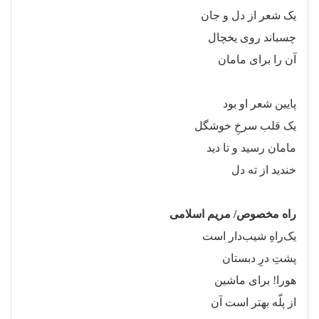
یک شعر از دل و جان
چسباند روی یخچال
آن را برای مامان
پایین شعر او بود
یک قلب سرخِ خوشگل
مامان رسید و تا دید
خندید از ته دل
راه مخصوص/ مریم اسلامی
یک
راهِ شیب
دار است
پشتِ درِ دبستان
هورا! برای ماشین
از پلّه بهتر است آن