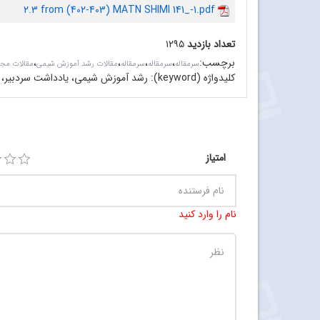
2.3 from (402-403) MATN SHIMI 141_-1.pdf
تعداد بازدید
۱۲۹۵
برچسب
:
،
،
،
،
سرمقاله‌
سرمقاله
سرمقاله
مقالات رشد آموزش شیمی
مقالات مج
کلیدواژه (keyword):
رشد آموزش شیمی، یادداشت سردبیر، ض
امتیاز
نام را وارد کنید