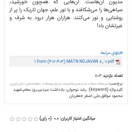
مدیون آن‌هاست. آن‌هایی که همچون خورشید،
سیاهی‌ها را می‌شکافند و با نور علم، جهان تاریک را پر از
روشنایی و نور می‌کنند. هزاران هزار درود به شرف و
غیرتشان باد!
فایلهای مرتبط
1 from (402-403) MATN NOJAVAN 8_-1.pdf
تعداد بازدید
۱۱۰۳
برچسب
:
،
،
،
سرمقاله مجلات جدید
سرمقاله
رشد نوجوان
مقالات ماهنامه‌های دانش‌آموزی
کلیدواژه (keyword):
رشد نوجوان، یادداشت سردبیر،روز معلم،شهید
محمود موافق،علی اصغر جعفریان
میانگین امتیاز کاربران: 0.0 (0 رای)