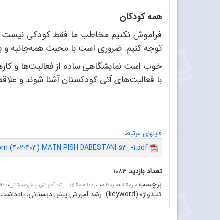
همه کودکان
فراموش نکنیم مخاطب ما فقط کودکی نیست که گر
توجه کنیم. ضروری است با محبت همه‌جانبه و به‌
خوب است نمایشگاهی ساده از فعالیت‌ها و کارها
با فعالیت‌های آتی کودکستان آشنا شوند و علاقه
فایلهای مرتبط
rom (402-403) MATN PISH DABESTANI 53_-1.pdf
تعداد بازدید
۱۰۸۳
برچسب
:
،
،
،
،
سرمقاله‌
سرمقاله
سرمقاله
مقالات رشد آموزش پیش‌دبستانی
مقا
کلیدواژه (keyword):
رشد آموزش پیش دبستانی، یادداشت سر