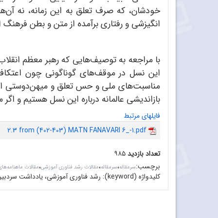
خودشان، که صرف تعلق به این زمانه، نه آن‌ه
انگیزشی و رفتاری برآمده از متن و بطن فرهنگ ا
با مراجعه به توصیف‌هایی که رهبر معظم انقلاب 
این نسل در موقف‌های گوناگونی چون اعتکاف، 
مناسبت‌های ملی و حس تعلق و میهن‌دوستی این 
بازاندیشی عالمانه درباره این نسل هستیم و اگر م
فایلهای مرتبط
2.3 from (402-403) MATN FANAVARI 6_-1.pdf
تعداد بازدید
۹۸۵
برچسب
:
،
،
،
سرمقاله‌
سرمقاله
مقالات رشد فناوری آموزشی
مقالات ماهنامه‌ها
کلیدواژه (keyword):
رشد فناوری آموزشی، یادداشت سردبیر،