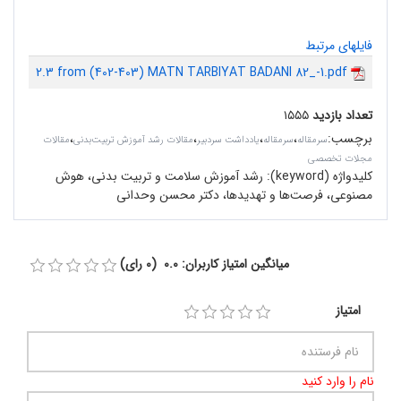
فایلهای مرتبط
2.3 from (402-403) MATN TARBIYAT BADANI 82_-1.pdf
تعداد بازدید
۱۵۵۵
برچسب
:
،
،
،
،
سرمقاله‌
سرمقاله
یادداشت سردبیر
مقالات رشد آموزش تربیت‌بدنی
مقالات
مجلات تخصصی
کلیدواژه (keyword):
رشد آموزش سلامت و تربیت بدنی، هوش
مصنوعی، فرصت‌ها و تهدیدها، دکتر محسن وحدانی
میانگین امتیاز کاربران: 0.0 (0 رای)
امتیاز
نام را وارد کنید