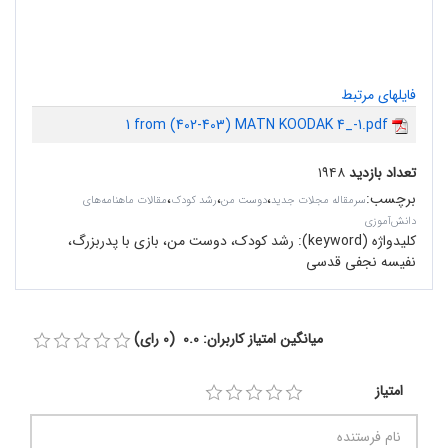
فایلهای مرتبط
1 from (402-403) MATN KOODAK 4_-1.pdf
تعداد بازدید
۱۹۴۸
برچسب
:
،
،
،
سرمقاله مجلات جدید
دوست من
رشد کودک
مقالات ماهنامه‌های
دانش‌آموزی
کلیدواژه (keyword):
رشد کودک، دوست من، بازی با پدربزرگ،
نفیسه نجفی قدسی
میانگین امتیاز کاربران: 0.0 (0 رای)
امتیاز