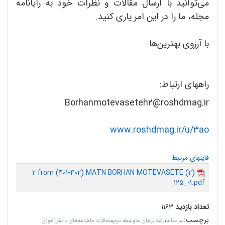
می‌توانید با ارسال مقالات و نظرات خود به رایانامه
مجله، ما را در این امر یاری کنید.
با آرزوی بهترین‌ها
راه‎های ارتباط:
Borhanmotevaseteh2@roshdmag.ir
www.roshdmag.ir/u/3ao
فایلهای مرتبط
2 from (401-402) MATN BORHAN MOTEVASETE (2)
125_-1.pdf
تعداد بازدید
۱۱۶۳
برچسب
:
،
،
سرمقاله
رشد برهان متوسطه دوم
مقالات ماهنامه‌های دانش‌آموزی