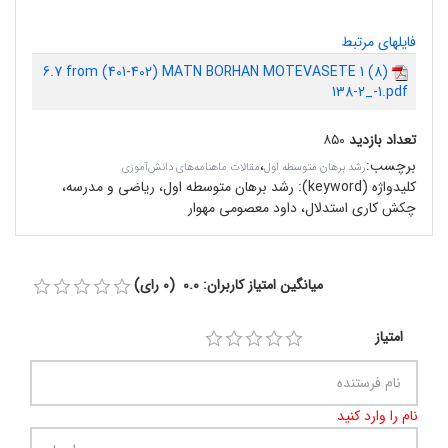
فایلهای مرتبط
6.7 from (401-402) MATN BORHAN MOTEVASETE 1 (8)
138-2_-1.pdf
تعداد بازدید
۸۵۰
برچسب
:
،
رشد برهان متوسطه اول
مقالات ماهنامه‌های دانش‌آموزی
کلیدواژه (keyword):
رشد برهان متوسطه اول، ریاضی و مدرسه،
چکش کاری استدلال، داود معصومی مهوار
میانگین امتیاز کاربران: 0.0 (0 رای)
امتیاز
نام را وارد کنید