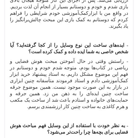
ارزیابی می
شد. پس از اجرای این کار متوجه هیجان بالای
بازی شدم و خودم و دوستانم بسیار از انجام آن لذت بردیم.
در واقع من با ابزارکمک
آموزشی خودم شرایطی را فراهم
کردم که دوستانم به کمک بازی این مبحث چالش
برانگیز را
یاد بگیرند.
- ایده
های ساخت این نوع وسایل را از کجا گرفته
اید؟ آیا
شخص خاصی به شما ایده داده و کمک کرده است؟
- راستش وقتی در حال آموختن مبحث هوش فضایی و
ریاضی در کتاب
ها بودم، متوجه شدم خودم و دوستانم در
فهم این موضوع مشکل داریم. به استاد پیشنهاد خرید ابزار
کمک
آموزشی دادم و استاد فرمودند متأسفانه چنین ابزاری
در بازار به این صورت موجود نیست. همین موضوع جرقه
ساخت چنین ایده
ای را به ذهن من زد. همین جرقه و
حمایت
های خانواده و استادم باعث شد از ساخت یک مکعب
و هرم کاغذی به ساخت چنین کار ارزشمندی برسم.
- به نظر خودت با استفاده از این وسایل فهم مباحث هوش
فضایی برای بچه
ها چرا راحت
تر می
شود؟