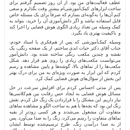
عطف فعالیت
های من بود. از آن روز تصمیم گرفتم برای
ساخت ابزارهای کمک
آموزشی
ام بیشتر وقت بگذارم و سعی
کنم آن
ها را به
گونه
ای بسازم که صرفاً برای یک مسئله خاص
قابل استفاده نباشد و اگر دانش
آموزی آن را خرید، بتواند به
کمک وسیله من تعداد زیادی الگوی هوش فضایی را اجرا کند
و
باکیفیت بهتری یاد بگیرد.
وسیله کمک
آموزشی که پس از هم
فکری با استاد خودم،
جناب آقای دکتر حیات ابدی ساختم، از یک صفحه رنگی، یک
نقشه و چندین مکعب رنگی ساخته شده بود. دانش
آموز
می
توانست مکعب
های زیادی را روی هم قرار دهد. شکل
مکعب
ها را از نماهای بالا، گوشه
ها و پایین مشاهده و رسم
کردم که این ابزار به صورت ویژه
ای به من برای درک بهتر
این بخش از سؤال
های هوش فضایی کمک کرد.
پس از مدتی احساس کردم برای افزایش سرعت در حل
مسائل هوش فضایی به ایجاد حس رقابت بین هم
کلاسی
ها
نیاز داریم. این مشکل را با قراردادن یک زنگ حل کردم. نقش
زنگ این بود که بچه
ها با هم به ساخت الگو و مشاهده نماهای
متفاوت آن مشغول می
شدند و هر کسی زودتر از بقیه
نماهای متفاوت را رسم می
کرد، زنگ را به صدا می
آورد. پس
از به صدا درآمدن زنگ، طرح ترسیم
شده توسط ایشان