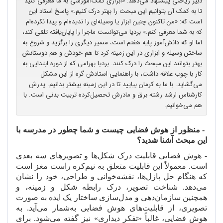
دبیر ریاضی پیشنهاد می‌دهد: «ابزاری کمک‌آموزشی به ما معرفی کنید
تا به کمک آن بتوانیم این مبحث را بهتر درک کنیم.» پاسخ استاد این
است که: «من تاکنون چنین ابزار یا وسیله‌ای را ندیده‌ام و پیدا نکرده‌ام
که به شما معرفی کنم.»‌ بردیا می‌توانست ماجرا را پایان‌یافته تلقی کند،
اما او که دانش‌آموز پایه هفتم است، مسیر دیگری را برگزید و شروع به
ساختن وسیله و ابزاری در این زمینه کرد تا هم خودش و هم دوستانش
بهتر بتوانند این مبحث را درک کنند. بردیا بهرامی که از دوره ابتدایی به
کار با چوب علاقه داشت، با راهنمایی استادش گره از این مشکل
می‌گشاید. با ما به کرمان بیایید تا در این زمینه بیشتر بدانیم. پدرش
کارشناس ارشد رشته برق و مادرش تحصیل‌کرده تربیت بدنی است. با
هم می‌خوانیم.
- منظور از هوش فضایی چیست و شما چطور در مدرسه با
این مبحث آشنا شدید؟
- هوش فضایی قابلیت درک شکل
ها و تصویرهای سه بعدی
است. معمولاً این قابلیت متعلق به نیم
کره راست مغز است
که هنگام حل پازل
ها، نقشه
خوانی و طراحی، خود را نشان
می
دهد. شناخت تصویر، درک رابطه شکل و زمینه، و
همچنین سازمان
دهی و مدل
سازی ساختار یک ایده به صورت
تصویری، از قابلیت
های هوش فضایی به
شمار می
آید. به
هوش فضایی، غالباً «تفکر دیداری» نیز گفته می
شود. برای