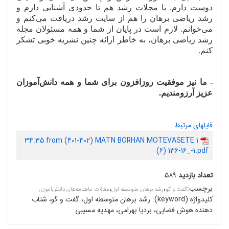
دوست دارم. با مجلات رشد هم تا حدودی آشنایی دارم و
رشد ریاضی برهان را هم از سایت رشد دریافت می
کنم و
می
خوانم. لازم است در پایان از شما و همه مسئولان مجله
رشد ریاضی برهان، به خاطر ارائه چنین نشریه خوبی تشکر
کنم.
- ما نیز موفقیت روزافزون برای شما و همه دانش
آموزان
عزیز آرزومندیم.
فایلهای مرتبط
34.35 from (401-402) MATN BORHAN MOTEVASETE 1
(6) 136-16_-1.pdf
تعداد بازدید
۵۸۹
برچسب
:
،
،
گفت و گو
رشد برهان متوسطه اول
مقالات ماهنامه‌های دانش‌آموزی
کلیدواژه (keyword):
رشد برهان متوسطه اول، گفت و گو، شتاب
دهنده هوش فضایی، بردیا بهرامی، مهدیه مسیبی