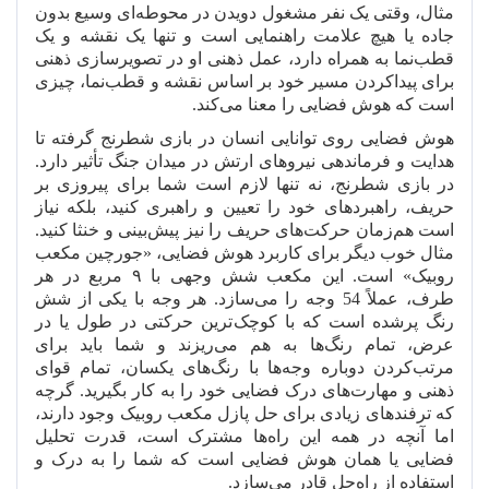
مثال، وقتی یک نفر مشغول دویدن در محوطه
ای وسیع بدون
جاده یا هیچ علامت راهنمایی است و تنها یک نقشه و یک
قطب
نما به همراه دارد، عمل ذهنی او در تصویرسازی ذهنی
برای پیدا
کردن مسیر خود بر اساس نقشه و قطب
نما، چیزی
است که هوش فضایی را معنا می
کند.
هوش فضایی روی توانایی انسان در بازی شطرنج گرفته تا
هدایت و فرماندهی نیروهای ارتش در میدان جنگ تأثیر دارد.
در بازی شطرنج، نه تنها لازم است شما برای پیروزی بر
حریف، راهبردهای خود را تعیین و راهبری کنید، بلکه نیاز
است هم
زمان حرکت
های حریف را نیز پیش
بینی و خنثا کنید.
مثال خوب دیگر برای کاربرد هوش فضایی، «جورچین مکعب
روبیک» است. این مکعب شش وجهی با ۹ مربع در هر
طرف، عملاً 54 وجه را می
سازد. هر وجه با یکی از شش
رنگ پرشده است که با کوچک
ترین حرکتی در طول یا در
عرض، تمام رنگ
ها به هم می
ریزند و شما باید برای
مرتب
کردن دوباره وجه
ها با رنگ
های یکسان، تمام قوای
ذهنی و مهارت
های درک فضایی خود را به کار بگیرید. گرچه
که ترفندهای زیادی برای حل پازل مکعب روبیک وجود دارند،
اما آنچه در همه این راه
ها مشترک است، قدرت تحلیل
فضایی یا همان هوش فضایی است که شما را به درک و
استفاده از راه
حل قادر می
سازد.