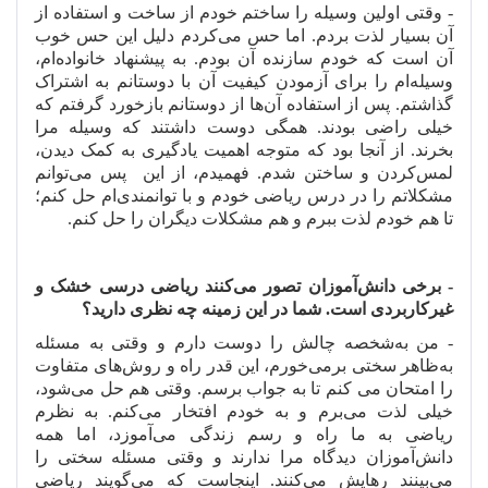
- وقتی اولین وسیله را ساختم خودم از ساخت و استفاده از
آن بسیار لذت بردم. اما حس می
کردم دلیل این حس خوب
آن است که خودم سازنده آن بودم. به پیشنهاد خانواده
ام،
وسیله
ام را برای آزمودن کیفیت آن با دوستانم به اشتراک
گذاشتم. پس از استفاده آن
ها از دوستانم بازخورد گرفتم که
خیلی راضی بودند. همگی دوست داشتند که وسیله مرا
بخرند. از آنجا بود که متوجه اهمیت یادگیری به کمک دیدن،
لمس
کردن و ساختن شدم. فهمیدم، از این
پس می
توانم
مشکلاتم را در درس ریاضی خودم و با توانمندی
ام حل کنم؛
تا هم خودم لذت ببرم و هم مشکلات دیگران را حل کنم.
- برخی دانش
آموزان تصور می
کنند ریاضی درسی خشک و
غیرکاربردی است. شما در این زمینه چه نظری دارید؟
- من به
شخصه چالش را دوست دارم و وقتی به مسئله
به
ظاهر سختی برمی
خورم، این قدر راه و روش
های متفاوت
را امتحان می کنم تا به جواب برسم. وقتی هم حل می
شود،
خیلی لذت می
برم و به خودم افتخار می
کنم. به نظرم
ریاضی به ما راه و رسم زندگی می
آموزد، اما همه
دانش
آموزان دیدگاه مرا ندارند و وقتی مسئله سختی را
می
بینند رهایش می
کنند. اینجاست که می
گویند ریاضی