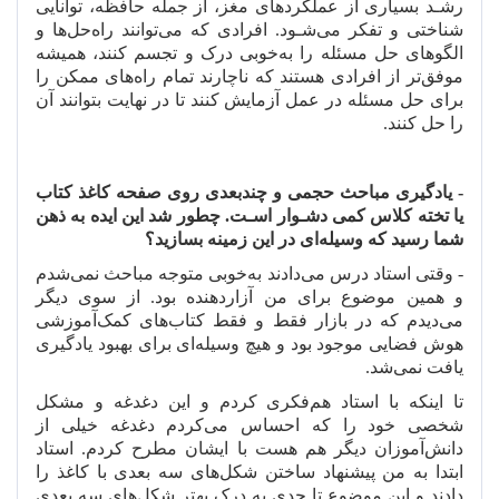
رشـد بسیاری از عملکردهای مغز، از جمله حافظه، توانایی
شناختی و تفکر می
شـود. افرادی که می
توانند راه
حل
ها و
الگوهای حل مسئله را به
خوبی درک و تجسم کنند، همیشه
موفق
تر از افرادی هستند که ناچارند تمام راه
های ممکن را
برای حل مسئله در عمل آزمایش کنند تا در نهایت بتوانند آن
را حل کنند.
- یادگیری مباحث حجمی و چندبعدی روی صفحه کاغذ کتاب
یا تخته کلاس کمی دشـوار اسـت. چطور شد این ایده به ذهن
شما رسید که وسیله
ای در این زمینه بسازید؟
- وقتی استاد درس می
دادند به
خوبی متوجه مباحث نمی
شدم
و همین موضوع برای من آزاردهنده بود. از سوی دیگر
می
دیدم که در بازار فقط و فقط کتاب
های کمک
آموزشی
هوش فضایی موجود بود و هیچ وسیله
ای برای بهبود یادگیری
یافت نمی
شد.
تا اینکه با استاد هم
فکری کردم و این دغدغه و مشکل
شخصی خود را که احساس می
کردم دغدغه خیلی از
دانش
آموزان دیگر هم هست با ایشان مطرح کردم. استاد
ابتدا به من پیشنهاد ساختن شکل
های سه بعدی با کاغذ را
دادند و این موضوع تا حدی به درک بهتر شکل
های سه بعدی