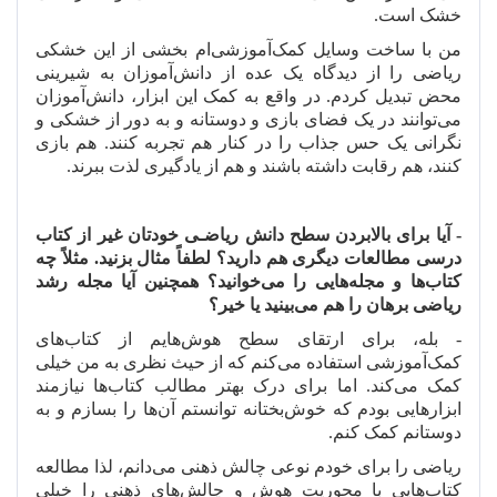
خشک است.
من با ساخت وسایل کمک
آموزشی
ام بخشی از این خشکی
ریاضی را از دیدگاه یک عده از دانش
آموزان به شیرینی
محض تبدیل کردم. در واقع به کمک این ابزار، دانش
آموزان
می
توانند در یک فضای بازی و دوستانه و به دور از خشکی و
نگرانی یک حس جذاب را در کنار هم تجربه کنند. هم بازی
کنند، هم رقابت داشته باشند و هم از یادگیری لذت ببرند.
- آیا برای بالا
بردن سطح دانش ریاضـی خودتان غیر از کتاب
درسی مطالعات دیگری هم دارید؟ لطفاً مثال بزنید. مثلاً چه
کتاب
ها و مجله
هایی را می
خوانید؟ همچنین آیا مجله رشد
ریاضی برهان را هم می
بینید یا خیر؟
- بله، برای ارتقای سطح هوش
هایم از کتاب
های
کمک
آموزشی استفاده می
کنم که از حیث نظری به من خیلی
کمک می
کند. اما برای درک بهتر مطالب کتاب
ها نیازمند
ابزارهایی بودم که خوش
بختانه توانستم آن
ها را بسازم و به
دوستانم کمک کنم.
ریاضی را برای خودم نوعی چالش ذهنی می
دانم، لذا مطالعه
کتاب
هایی با محوریت هوش و چالش
های ذهنی را خیلی