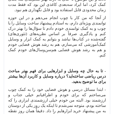
کمک کرد، اما ایراد سه
بعدی کاغذی این بود که فقط مدت
زمان محدودی قابل استفاده بود و قابل نگهداری هم نبود.
از آنجا که من کار با چوب انجام می
دهم و در این حوزه
توانمندی ویژه
ای دارم، به استادم پیشنهاد ساخت وسایل را با
چوب و به کمک توانمندی خودم دادم تا سؤال
ها را بهتر درک
کنم و یادگیری صرفاً بر اساس نظریه
های (تئوری
های)
گفته
شده در کتاب
ها نباشد و بتوانم به
کمک ابزار و وسایل
کمک
آموزشی که می
سازم، هم به رشد هوش فضایی خودم
و هم به رشد هوش فضایی هم
سن
وسال
های خودم کمک
کنم.
- تا به حال چه وسایل و ابزارهایی برای فهم بهتر مباحث
درس ریاضی ساخته
اید؟ درباره وسایل و کاربرد آن
ها بیشتر
برای ما توضیح بدهید.
- ابتدا مسائل درسی و هوش فضایی خود را به کمک چوب
می
ساختم که برای خودم و اطرافیانم خیلی جذاب و
ارزشمند بود. البته من خودم خیلی ارزشمندی ابزاری را که
ساخته بودم، متوجه نمی
شدم تا اینکه یک روز یکی از دوستان
به من پیشنهاد خرید ابزارهایم را داد. دقیقاً همان روز نقطه