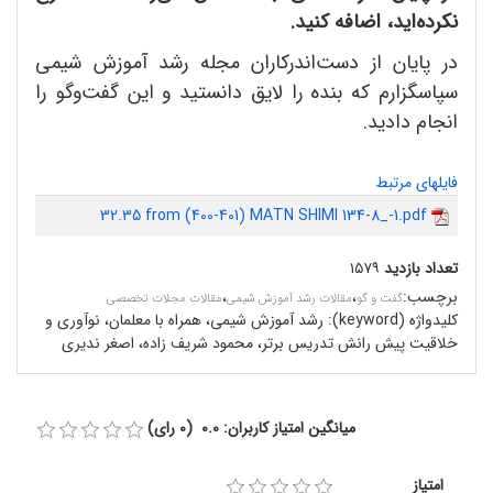
نکرده‌اید، اضافه کنید.
در پایان از دست‌اندرکاران مجله رشد آموزش شیمی
سپاسگزارم که بنده را لایق دانستید و این گفت‌وگو را
انجام دادید.
فایلهای مرتبط
32.35 from (400-401) MATN SHIMI 134-8_-1.pdf
تعداد بازدید
۱۵۷۹
برچسب
:
،
،
گفت و گو
مقالات رشد آموزش شیمی
مقالات مجلات تخصصی
کلیدواژه (keyword):
رشد آموزش شیمی، همراه با معلمان، نوآوری و
خلاقیت پیش رانش تدریس برتر، محمود شریف زاده، اصغر ندیری
میانگین امتیاز کاربران: 0.0 (0 رای)
امتیاز