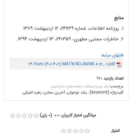
منابع
1. روزنامه اطلاعات، شماره 24739، 12 اردیبهشت 1389
2. خاطرات مجتبی مطهری، 240359، 13 اردیبهشت 1394.
فایلهای مرتبط
29 from (401-402) MATN NOJAVAN 8-12_-1.pdf
تعداد بازدید
۹۲۰
برچسب
:
،
رشد نوجوان
مقالات ماهنامه‌های دانش‌آموزی
کلیدواژه (keyword):
رشد نوجوان، آخرین سخن، زهره اشرفی
میانگین امتیاز کاربران: 0.0 (0 رای)
امتیاز