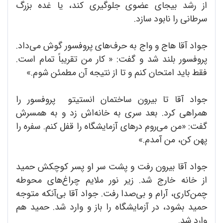
از رشد بیجای عضوی جلوگیری کند، یا غده بزرگ
سرطانی را نابود سازد.
جواد آقا هاج و واج به حرف‌های پروفسور گوش می‌داد.
پروفسور بلند شد و گفت: « کار من تقریباً تمام است.
فقط باید امتحان کنم و تا از نتیجه آن مطمئن شوم.»
جواد آقا تا بیرون ساختمان انستیتو پروفسور را
همراهی کرد. بعد سری به خانه‌اش زد و به همسرش
گفت: «من می‌روم درهای آزمایشگاه را قفل کنم. سفره را
پهن کن، من آمدم.»
جواد آقا بیرون رفت و پشت سر او پسر کوچکش حمید
از خانه خارج شد. زیر نور ملایم چراغ‌های محوطه
چمن‌کاری، آرام و بی‌صدا رفت. جواد آقا بی‌آنکه متوجه
حمید بشود، در آزمایشگاه را باز و وارد شد. حمید هم
وارد شد.