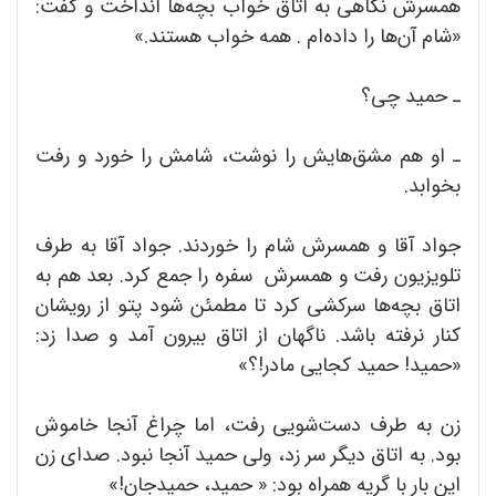
همسرش نگاهی به اتاق خواب بچه‌ها انداخت و گفت:
«شام آن‌ها را داده‌ام . همه خواب هستند.»
ـ حمید چی؟
ـ او هم مشق‌هایش را نوشت، شامش را خورد و رفت
بخوابد.
جواد آقا و همسرش شام را خوردند. جواد آقا به طرف
تلویزیون رفت و همسرش سفره را جمع کرد. بعد هم به
اتاق بچه‌ها سرکشی کرد تا مطمئن شود پتو از رویشان
کنار نرفته باشد. ناگهان از اتاق بیرون آمد و صدا زد:
«حمید! حمید کجایی مادر!؟»
زن به طرف دست‌شویی رفت، اما چراغ آنجا خاموش
بود. به اتاق دیگر سر زد، ولی حمید آنجا نبود. صدای زن
این بار با گریه همراه بود: « حمید، حمیدجان!»