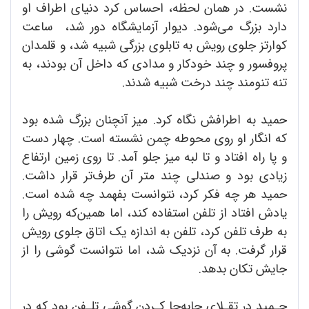
نشست. در همان لحظه، احساس کرد دنیای اطراف او
دارد بزرگ می‌شود. دیوار آزمایشگاه دور شد، ساعت
کوارتز جلوی رویش به تابلوی بزرگی شبیه شد، و قلمدان
پروفسور و چند خودکار و مدادی که داخل آن بودند، به
تنه تنومند چند درخت شبیه شدند.
حمید به اطرافش نگاه کرد. میز آنچنان بزرگ شده بود
که انگار او روی محوطه چمن نشسته است. چهار دست
و پا راه افتاد و تا لبه میز جلو آمد. تا روی زمین ارتفاع
زیادی بود و صندلی چند متر آن طرف‌تر قرار داشت.
حمید هر چه فکر کرد، نتوانست بفهمد چه شده است.
یادش افتاد از تلفن استفاده کند، اما همین‌که رویش را
به طرف تلفن کرد، تلفن به اندازه یک اتاق جلوی رویش
قرار گرفت. به آن نزدیک شد، اما نتوانست گوشی را از
جایش تکان بدهد.
حـمید در تقـلای جابه‌جا کـردن گوشی تلـفن بود که در