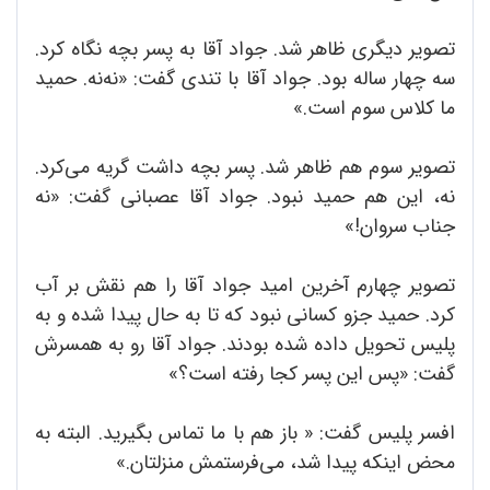
تصویر دیگری ظاهر شد. جواد آقا به پسر بچه نگاه کرد.
سه چهار ساله بود. جواد آقا با تندی گفت: «نه‌نه. حمید
ما کلاس سوم است.»
تصویر سوم هم ظاهر شد. پسر بچه داشت گریه می‌کرد.
نه، این هم حمید نبود. جواد آقا عصبانی گفت: «نه
جناب سروان!»
تصویر چهارم آخرین امید جواد آقا را هم نقش بر آب
کرد. حمید جزو کسانی نبود که تا به حال پیدا شده و به
پلیس تحویل داده شده بودند. جواد آقا رو به همسرش
گفت: «پس این پسر کجا رفته است؟»
افسر پلیس گفت: « باز هم با ما تماس بگیرید. البته به
محض اینکه پیدا شد، می‌فرستمش منزلتان.»