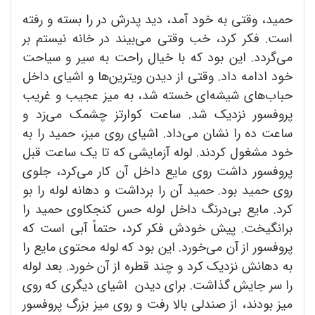
حمید، وقتی به خود آمد، دید پدرش در را بسته و رفته
است. فکر کرد، خب وقتی می‌بیند در خانه نیستم بر
می‌گردد. این بود که با خیال راحت به سیر و سیاحت
خود ادامه داد. وقتی از دیدن ویترین‌ها و اشیای داخل
حباب‌های شیشه‌ای خسته شد، به میز عجیب و غریب
پروفسور نزدیک شد. ساعت کوارتز چشمک می‌زد و
ساعت ده را نشان می‌داد. اشیای روی میز، حمید را به
خود مشغول کردند. لوله آزمایشی که تا یک ساعت قبل
پروفسور داشت روی مایع داخل آن کار می‌کرد، جلوی
روی حمید بود. حمید آن را برداشت و دهانه لوله را بو
کرد. مایع بی‌درنگ داخل لوله حس کنجکاوی حمید را
برانگیخت. پیش خودش فکر کرد، حتماً آبی است که
پروفسور از آن می‌خورد. این بود که لوله محتوی مایع را
به دهانش نزدیک کرد و چند قطره از آن خورد. بعد لوله
را سر جایش گذاشت. برای دیدن اشیای دیگری که روی
میز بودند، از صندلی بالا رفت و روی میز بزرگ پروفسور