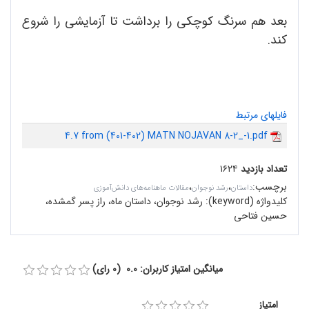
بعد هم سرنگ کوچکی را برداشت تا آزمایشی را شروع
کند.
فایلهای مرتبط
4.7 from (401-402) MATN NOJAVAN 8-2_-1.pdf
تعداد بازدید
۱۶۲۴
برچسب
:
،
،
داستان
رشد نوجوان
مقالات ماهنامه‌های دانش‌آموزی
کلیدواژه (keyword):
رشد نوجوان، داستان ماه، راز پسر گمشده،
حسین فتاحی
میانگین امتیاز کاربران: 0.0 (0 رای)
امتیاز