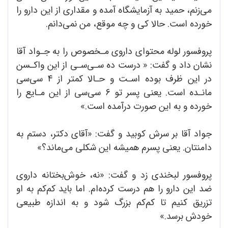
می‌زنم، حمید به آزمایشگاه آمده و مقداری از این دارو را
خورده است. حالا کی و چه موقع، من نمی‌دانم.
پروفسور لوله محتوای داروی مـخصوص را به جـواد آقا
نشان داد و گفت: « درست ده سـی‌سـی از این واکـسن
در این ظرف بوده اسـت و حـالا کمتر از 4 سی‌سی
مانـده است. یعنی پسر تو 6 سی‌سی از این مـایع را
خورده و به این صورت درآمده است.»
جواد آقا بر سرش کوبید و گفت: «آقای دکتر، دستم به
دامنتان. یعنی پسرم همیشه این شکلی می‌ماند؟»
پروفسور لبخندی زد و گفت: «نه، خوش‌بختانه داروی
ضد این دارو را هم درست کرده‌ام. اما باید کم‌کم به او
تزریق کنیم تا کم‌کم بزرگ شود و به اندازه طبیعی
خودش برسد.»