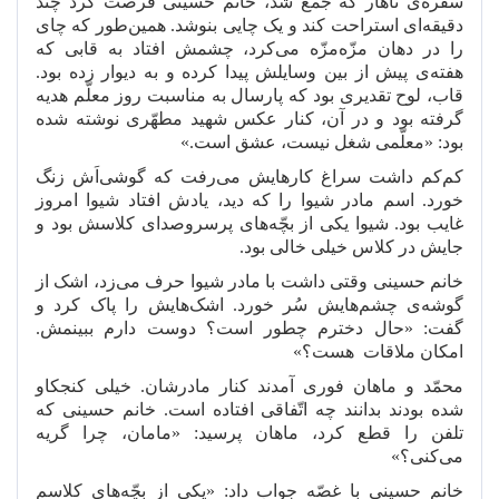
سفره
ی ناهار که جمع شد، خانم حسینی فرصت کرد چند
دقیقه
ای استراحت کند و یک چایی بنوشد. همین
طور که چای
را در دهان مزّه
مزّه می
کرد، چشمش افتاد به قابی که
هفته
ی پیش از بین وسایلش پیدا کرده و به دیوار زده بود.
قاب، لوح تقدیری بود که پارسال به مناسبت روز معلّم هدیه
گرفته بود و در آن، کنار عکس شهید مطهّری نوشته شده
بود: «معلّمی شغل نیست، عشق است.»
کم
کم داشت سراغ کارهایش می
رفت که گوشی
اَش زنگ
خورد. اسم مادر شیوا را که دید، یادش افتاد شیوا امروز
غایب بود. شیوا یکی از بچّه
های پرسروصدای کلاسش بود و
جایش در کلاس خیلی خالی بود.
خانم حسینی وقتی داشت با مادر شیوا حرف می
زد، اشک از
گوشه
ی چشم
هایش سُر خورد. اشک
هایش را پاک کرد و
گفت: «حال دخترم چطور است؟ دوست دارم ببینمش.
امکان ملاقات
هست؟»
محمّد و ماهان فوری آمدند کنار مادرشان. خیلی کنجکاو
شده بودند بدانند چه اتّفاقی افتاده است. خانم حسینی که
تلفن را قطع کرد، ماهان پرسید: «مامان، چرا گریه
می
کنی؟»
خانم حسینی با غصّه جواب داد: «یکی از بچّه
های کلاسم