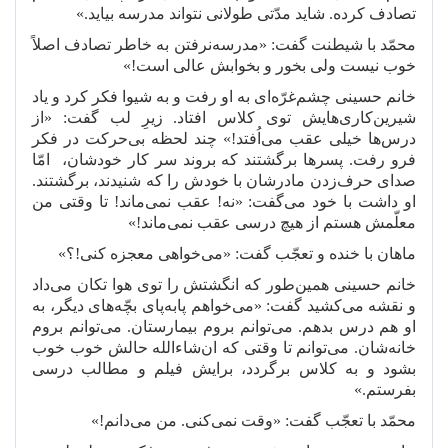
تصادف کرده. شاید مدّتی طولانی نتواند مدرسه بیاید.»
محمّد با شیطنت گفت: «مدرسه
نرفتن به خاطر تصادف اصلاً
خوب نیست ولی بخور و بخوابش عالی است!»
خانم حسینی چشم
غرّه
ای به او رفت و به شیوا فکر کرد و یاد
شیرین
کاری
هایش توی کلاس افتاد. زیرِ لب گفت: «از
درس
ها خیلی عقب می
اُفتد!» چند لحظه
بی
حرکت در فکر
فرو رفت. پسرها برگشتند که بروند سر کار خودشان،
امّا
صدای حرف
زدن مادرشان با خودش را که شنیدند، برگشتند.
او داشت با خود می
گفت: «نه! عقب نمی
ماند! تا وقتی من
معلّمش هستم از هیچ درسی عقب نمی
ماند!»
ماهان با خنده و تعجّب گفت: «می
خواهی معجزه کنی!؟»
خانم حسینی همین
طور که انگشتش را توی هوا تکان می
داد
و نقشه می
کشید گفت: «می
خواهم پابه
پای بچّه
های دیگر، به
او هم درس بدهم. می
توانم بروم بیمارستان. می
توانم بروم
خانه
شان. می
توانم تا وقتی که ان
شاءالله حالش خوب
خوب
بشود و به کلاس برگردد، برایش فیلم و مطالب درسی
بفرستم.»
محمّد با تعجّب گفت: «وقت نمی
کنی. من می
دانم!»