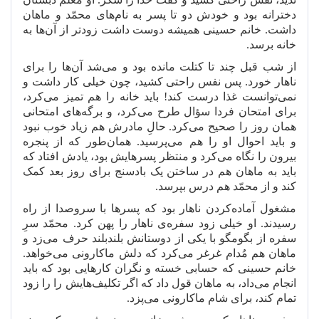
دخترانه بود و خودش دو تا پسر به نام
های محمّد و ماهان
داشت. خانم حسینی همیشه دوست داشت زودتر از آن
ها به
خانه برسد.
از شب قبل چند تا کتلت مانده بود و می
شد آن
ها را برای
ناهار خورد. پس نفس راحتی کشید، چون خیلی کار داشت و
نمی
توانست غذا درست کند! باید خانه را هم تمیز می
کرد،
برای امتحان فردا سؤال طرح می
کرد، و برگه
های امتحانی
همان روز را صحیح می
کرد. حالِ مادرش هم زیاد خوب نبود
و باید احوال او را هم می
پرسید. همان
طور که از پنجره
بیرون را نگاه می
کرد و منتظر پسرهایش بود، یادش افتاد که
باید به ماهان هم در ساختن یک بادسنج برای روز بعد کمک
کند و از محمّد هم درس بپرسد.
مشغول آماده
کردن ناهار بود که پسرها با سروصدا از راه
رسیدند. او خیلی زود سفره
ی ناهار را پهن کرد. محمّد سرِ
سفره
از بگومگو با یکی از دوستانش بلندبلند حرف می
زد و
ماهان هم مُدام غرغر می
کرد که دلش ماکارونی می
خواهد.
خانم حسینی که حسابی خسته و نگران کارهایی بود که باید
انجام می
داد، به ماهان قول داد که اگر تکلیف
هایش را را زود
تمام کند، برای شام ماکارونی می
پزد.