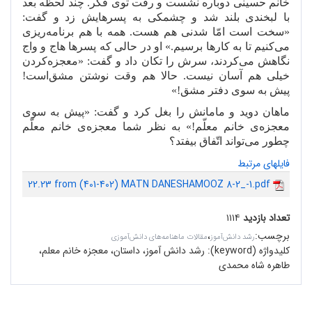
خانم حسینی دوباره نشست و رفت توی فکر. چند لحظه بعد
با لبخندی بلند شد و چشمکی به پسرهایش زد و گفت:
«سخت است امّا شدنی هم هست. همه با هم برنامه
ریزی
می
کنیم تا به کارها برسیم.» او در حالی که پسرها هاج
و واج
نگاهش می
کردند، سرش را تکان داد و گفت: «معجزه
کردن
خیلی هم آسان نیست. حالا هم وقت نوشتن مشق
است!
پیش به سوی دفتر مشق
!»
ماهان دوید و مامانش را بغل کرد و گفت: «پیش به سوی
معجزه
ی خانم معلّم!» به نظر شما معجزه
ی خانم معلّم
چطور می
تواند اتّفاق بیفتد؟
فایلهای مرتبط
22.23 from (401-402) MATN DANESHAMOOZ 8-2_-1.pdf
تعداد بازدید
۱۱۱۴
برچسب
:
،
رشد دانش‌آموز
مقالات ماهنامه‌های دانش‌آموزی
کلیدواژه (keyword):
رشد دانش آموز، داستان، معجزه خانم معلم،
طاهره شاه محمدی