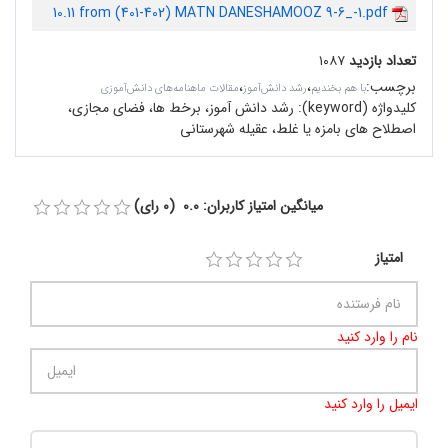
10.11 from (401-402) MATN DANESHAMOOZ 9-6_-1.pdf
تعداد بازدید
۱۰۸۷
برچسب
:
،
،
با هم بخندیم
رشد دانش‌آموز
مقالات ماهنامه‌های دانش‌آموزی
کلیدواژه (keyword):
رشد دانش آموز، برخط ها، فضای مجازی،
اصطلاح های بامزه یا غلط،‌ عقیله شهرستانی
میانگین امتیاز کاربران: 0.0 (0 رای)
امتیاز
نام را وارد کنید
ایمیل را وارد کنید