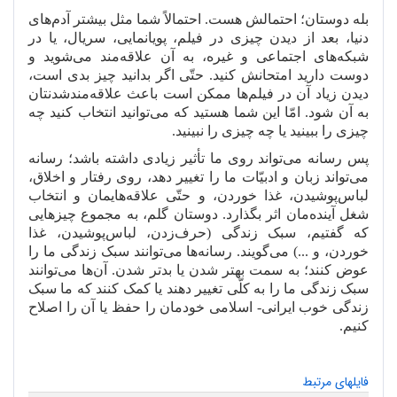
بله دوستان؛ احتمالش هست. احتمالاً شما مثل بیشتر آدم
های
دنیا، بعد از دیدن چیزی در فیلم، پویانمایی، سریال، یا در
شبکه
های اجتماعی و غیره، به آن علاقه
مند می
شوید و
دوست دارید امتحانش کنید. حتّی اگر بدانید چیز بدی است،
دیدن زیاد آن در فیلم
ها ممکن است باعث علاقه
مندشدنتان
به آن شود. امّا این شما هستید که می
توانید انتخاب کنید چه
چیزی را ببینید یا چه چیزی را نبینید.
پس رسانه می
تواند روی ما تأثیر زیادی داشته باشد؛ رسانه
می
تواند زبان و ادبیّات ما را تغییر دهد، روی رفتار و اخلاق،
لباس
پوشیدن، غذا خوردن، و حتّی علاقه
هایمان و انتخاب
شغل آینده
مان اثر بگذارد. دوستان گلم، به مجموع چیزهایی
که گفتیم، سبک زندگی (حرف
زدن، لباس
پوشیدن، غذا
خوردن، و ...) می
گویند. رسانه
ها می
توانند سبک زندگی ما را
عوض کنند؛ به سمت بهتر شدن یا بدتر شدن. آن
ها می
توانند
سبک زندگی ما را به کلّی تغییر دهند یا کمک کنند که ما سبک
زندگی خوب ایرانی- اسلامی خودمان را حفظ یا آن را اصلاح
کنیم.
فایلهای مرتبط