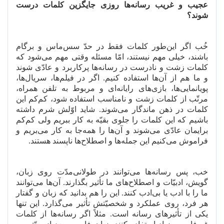
عجیب و غریب رسانه
ها روزی جایگزین کلمات درست
شوند؟
خُب اگر این
طور کلمات فقط در حدّ سس
ماس و برگام
باشند، خیلی مهم نیستند، امّا مسئله وقتی مهم می
شود که
کلمات زشت و نادرست در رسانه
ها پرکاربرد و عادّی شوند
و ما هم از آن
ها استفاده کنیم. اگر در فیلم
ها، سریال
ها،
پویانمایی
ها، بازی
های رایانه
ای و مربوط به تلفن همراه،
مرتّب از کلمات زشت و نامناسب استفاده شود، کم
کم این
کلمات در ذهن ماندگار می
شوند. شاید اوّلش شرم داشته
باشیم که این کلمات را جلوی بقیّه به کار ببریم ولی کم
کم
برایمان عادّی می
شوند و آن
ها را همه
جا به کار می
بریم و
فراموش می
کنیم این جمله
ها و اصطلاح
ها ناپسند هستند.
خب، پس رسانه
ها می
توانند در طولانی
مدّت روی زبان،
گویش، ادبیّات و اصطلاح
های ما تأثیر بگذارند. آن
ها می
توانند
ما را با ادب یا بی
ادب کنند. این را هم بدانید که زبان و گفتار
هر فرد، روی عملکرد و شخصیّتش تأثیر می
گذارد. این تنها
یکی از تأثیرهای رسانه است. مثلاً اگر رسانه
ها از کلمات