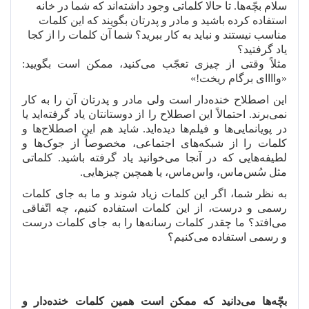
سلام بچّه
ها. تا حالا کلماتی وجود داشته
اند که شما در خانه
استفاده کرده باشید و مادر و پدرتان بگویند که این کلمات
مناسب نیستند و نباید به کار ببرید؟ شما آن کلمات را از کجا
یاد گرفتید؟
مثلاً وقتی از چیزی تعجّب می
کنید، ممکن است بگویید:
«واااای برگام ریخت!»
این اصطلاح خنده
دار است ولی مادر و پدرتان آن را به کار
نمی
برند. احتمالاً این اصطلاح را از دوستانتان یاد گرفته
اید یا
در پویانمایی
ها و فیلم
ها دیده
اید. شاید هم این اصطلاح
ها و
کلمات را از شبکه
های اجتماعی، مخصوصاً از جوک
ها و
لطیفه
هایی که در آنجا می
خوانید یاد گرفته باشید. کلماتی
مثل سُس
ماس، واس
ماس، یا همچین چیزهایی.
به نظر شما، اگر این کلمات زیاد شوند و ما به جای کلمات
رسمی و درست، از این کلمات استفاده کنیم، چه اتّفاقی
می
افتد؟ ما چقدر کلمات رسانه
ها را به جای کلمات درست
و رسمی استفاده می
کنیم؟
بچّه
ها می
دانید که ممکن است همین کلمات خنده
دار و