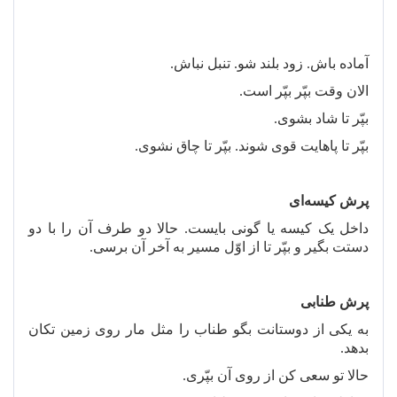
آماده باش. زود بلند شو. تنبل نباش.
الان وقت بپّر بپّر است.
بپّر تا شاد بشوی.
بپّر تا پاهایت قوی شوند. بپّر تا چاق نشوی.
پرش کیسه
ای
داخل یک کیسه یا گونی بایست. حالا دو طرف آن را با دو
دستت بگیر و بپّر تا از اوّل مسیر به آخر آن برسی.
پرش طنابی
به یکی از دوستانت بگو طناب را مثل مار روی زمین تکان
بدهد.
حالا تو سعی کن از روی آن بپّری.