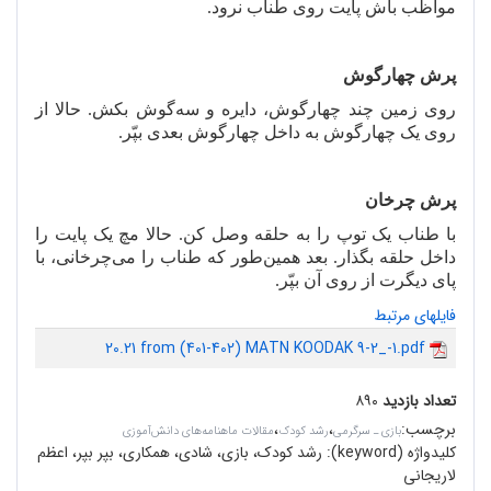
مواظب باش پایت روی طناب نرود.
پرش چهارگوش
روی زمین چند چهارگوش، دایره و سه
گوش بکش. حالا از
روی یک چهارگوش به داخل چهارگوش بعدی بپّر.
پرش چرخان
با طناب یک توپ را به حلقه وصل کن. حالا مچ یک پایت را
داخل حلقه بگذار. بعد همین
طور که طناب را می
چرخانی، با
پای دیگرت از روی آن بپّر.
فایلهای مرتبط
20.21 from (401-402) MATN KOODAK 9-2_-1.pdf
تعداد بازدید
۸۹۰
برچسب
:
،
،
بازی ـ سرگرمی
رشد کودک
مقالات ماهنامه‌های دانش‌آموزی
کلیدواژه (keyword):
رشد کودک، بازی، شادی، همکاری، بپر بپر، اعظم
لاریجانی