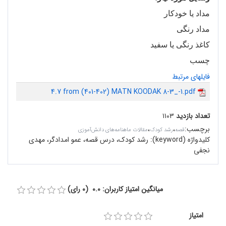
مداد یا خودکار
مداد رنگی
کاغذ رنگی یا سفید
چسب
فایلهای مرتبط
4.7 from (401-402) MATN KOODAK 8-3_-1.pdf
تعداد بازدید
۱۱۰۳
برچسب
:
،
،
قصه
رشد کودک
مقالات ماهنامه‌های دانش‌آموزی
کلیدواژه (keyword):
رشد کودک، درس قصه، عمو امدادگر، مهدی
نجفی
میانگین امتیاز کاربران: 0.0 (0 رای)
امتیاز