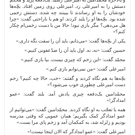
دستش را به امیرعلی زد. امیرعلی روی زمین افتاد. بچّه
ها
خودشان را به او رساندند تا ببینند چه شده. دستش زخمی
شده بود. بچّه
ها او را بلند کردند. او هم با ناراحتی گفت: «چرا
هل می
دهی؟ مگر بازی نبود! حالا من با دست زخمی
ام چکار
کنم؟»
یکی از بچّه
ها گفت: «می
دانم، باید آن را سفت نگه داری.»
حسین گفت: «نه، نه. اول باید آن را ضدّعفونی کنیم.»
محمّد گفت: «این زخم که چیزی نیست. بیا بازی کنیم.»
امیرعلی گفت: «من نمی
توانم بازی کنم.»
بچّه
ها به هم نگاه کردند و گفتند: «خب، حالا چه کنیم؟ زخم
دست امیرعلی چطوری خوب می
شود؟»
محمّدامین یک
دفعه چیزی یادش آمد. بلند گفت: «عمو
امدادگر!»
همه با تعجّب به او نگاه کردند. محمّدامین گفت: «می
توانیم از
عمو امدادگر کمک بگیریم؛ همان عمویی که وقتی مدرسه
بودیم و زلزله شد، به کمکمان آمد و زخم پای مرا بست.»
امیرعلی گفت: «عمو امدادگر که الان اینجا نیست!»