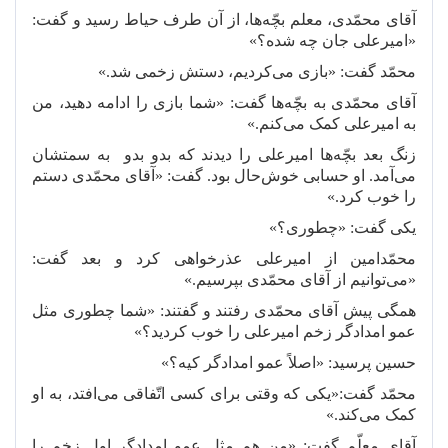
آقای محمّدی، معلم بچّه
ها، از آن طرف حیاط رسید و گفت:
«امیرعلی جان چه شده؟»
محمّد گفت: «بازی می
کردیم، دستش زخمی شد.»
آقای محمّدی به بچّه
ها گفت: «شما بازی را ادامه دهید، من
به امیرعلی کمک می
کنم.»
زنگ بعد بچّه
ها امیرعلی را دیدند که بدو بدو
به سمتشان
می
آمد. او حسابی خوش
حال بود. گفت: «آقای محمّدی دستم
را خوب کرد.»
یکی گفت: «چطوری؟»
محمّدامین از امیرعلی عذرخواهی کرد و بعد گفت:
«می
توانیم از آقای محمّدی بپرسیم.»
همگی پیش آقای محمّدی رفتند و گفتند: «شما چطوری مثل
عمو امدادگر زخم امیرعلی را خوب کردید؟»
حسین پرسید: «اصلاً عمو امدادگر کیه؟»
محمّد گفت:«یکی که وقتی برای کسی اتّفاقی می
افتد، به او
کمک می
کند.»
آقای معلّم گفت: «من هم مثل عمو امدادگر اول زخم را