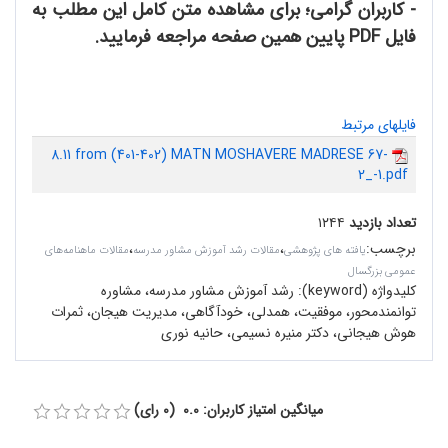
- کاربران گرامی؛ برای مشاهده متن کامل این مطلب به
فایل PDF پایین همین صفحه مراجعه فرمایید.
فایلهای مرتبط
8.11 from (401-402) MATN MOSHAVERE MADRESE 67-
2_-1.pdf
تعداد بازدید
۱۲۴۴
برچسب
:
،
،
یافته های پژوهشی
مقالات رشد آموزش مشاور مدرسه
مقالات ماهنامه‌های
عمومی بزرگسال
کلیدواژه (keyword):
رشد آموزش مشاور مدرسه، مشاوره
توانمندمحور، موفقیت، همدلی، خودآگاهی، مدیریت هیجان، ثمرات
هوش هیجانی، دکتر منیره نسیمی، حانیه نوری
میانگین امتیاز کاربران: 0.0 (0 رای)