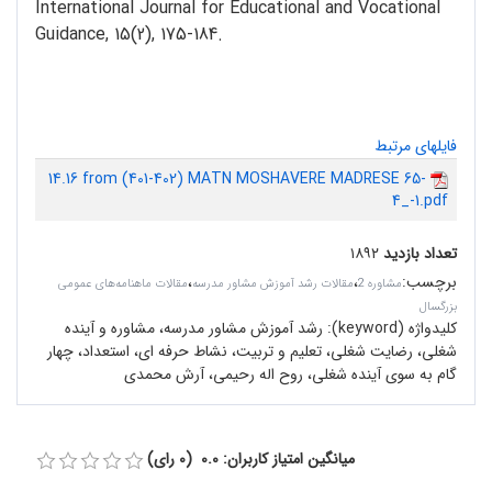
International Journal for Educational and Vocational
Guidance, 15(2), 175-184.
فایلهای مرتبط
14.16 from (401-402) MATN MOSHAVERE MADRESE 65-
4_-1.pdf
تعداد بازدید
۱۸۹۲
برچسب
:
،
،
مشاوره 2
مقالات رشد آموزش مشاور مدرسه
مقالات ماهنامه‌های عمومی
بزرگسال
کلیدواژه (keyword):
رشد آموزش مشاور مدرسه، مشاوره و آینده
شغلی، رضایت شغلی، تعلیم و تربیت، نشاط حرفه ای، استعداد، چهار
گام به سوی آینده شغلی، روح اله رحیمی، آرش محمدی
میانگین امتیاز کاربران: 0.0 (0 رای)