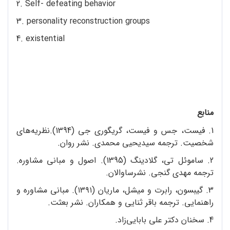
2. Self- defeating behavior
3. personality reconstruction groups
4. existential
منابع
1. فیست، جس و فیست، گریگوری جی (1394).نظریه‌های
شخصیت. ترجمه سیدیحیی محمدی. نشر روان.
2. ساموئل تی، گلادینگ (1395). اصول و مبانی مشاوره.
ترجمه مهدی گنجی. نشرساوالان.
3. گیبسون، رابرت و میشل، ماریان (۱۳۹۱). مبانی مشاوره و
راهنمایی. ترجمه باقر ثنایی و همکاران. نشر بعثت.
4. سخنان دکتر علی بابایی‌زاد.