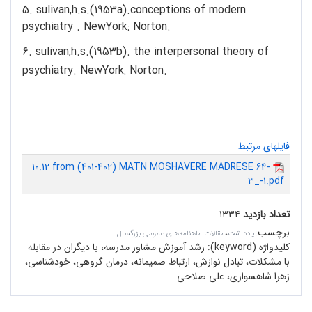
5. sulivan,h.s.(1953a).conceptions of modern
psychiatry . NewYork: Norton.
6. sulivan,h.s.(1953b). the interpersonal theory of
psychiatry. NewYork: Norton.
فایلهای مرتبط
10.12 from (401-402) MATN MOSHAVERE MADRESE 64-
3_-1.pdf
تعداد بازدید
۱۳۳۴
برچسب
:
،
یادداشت
مقالات ماهنامه‌های عمومی بزرگسال
کلیدواژه (keyword):
رشد آموزش مشاور مدرسه، با دیگران در مقابله
با مشکلات، تبادل نوازش، ارتباط صمیمانه، درمان گروهی، خودشناسی،
زهرا شاهسواری، علی صلاحی