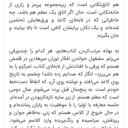
هم اتاق‌تکانی است که زیرمجموعه پررمز و رازی از
خانه‌تکانی است. حال اگر اتاق یک معلم هم باشد، چه
خاطراتی که در لابه‌لای کاغذ و ورق‌هایش ته‌نشین
شده‌اند و یک تکان برایشان کافی است تا بالا بیایند و
جان بگیرند.
به بهانه مرتب‌کردن کتاب‌هایم، هر کدام را چندورقی
می‌زنم. مشغول خواندن افکار توران میرهادی در قلمش
هستم که ورقی با افتادنش از لابه‌لای کتاب، تمرکزم را به
هم می‌ریزد؛ انگار که صدایم زده باشد! چشمم به تاریخ
روی کاغذ می‌افتد و نوشته روی آن، که اتفاقاً دست‌خط
خودم است. به پنج‌سال قبل پرت می‌شوم. سال دومی
است که معلم هستم. از زیر سایه تازه‌کاربودن در آمده‌ام.
جلسه معارفه با اولیا را با موفقیت به پایان رسانده‌ام و
در حال خروج از کلاس هستم که زنی به‌ظاهر جوان و
ریزنقش، سراسیمه و رنگ‌پریده وارد کلاسم می‌شود.
عذرخواهی دیررسیدن به جلسه را چند بار تکرار می‌کند.