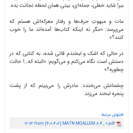
ببر! شاید خطی، جمله‌ای، بیتی همان لحظه نجاتت بده.
مات و مبهوتِ حرف‌ها و رفتار معرکه‌اش هستم که
می‌پرسد: «مگر نه اینکه کتاب‌ها آمده‌اند ما را خوب
کنند؟»
در حالی که اشک و لبخندم قاتی شده، به کتابی که در
دستش است نگاه می‌کنم و می‌گویم: «البته که...! حالت
چطوره؟»
چشمانش می‌خندد. مادرش را می‌بینم که از پشت
پنجره لبخند می‌زند.
فایلهای مرتبط
12.13 from (401-402) MATN MOALLEM 8-4_-1.pdf