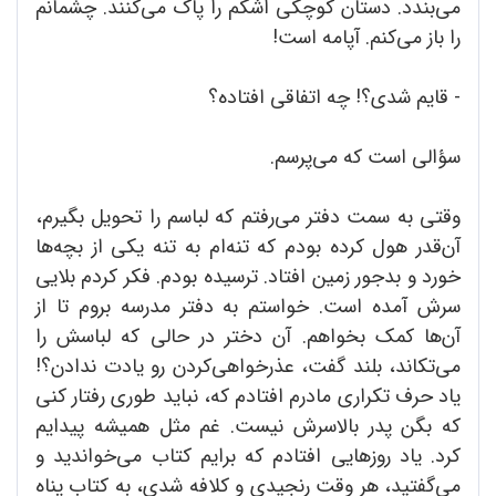
می‌بندد. دستان کوچکی اشکم را پاک می‌کنند. چشمانم
را باز می‌کنم. آپامه است!
- قایم شدی؟! چه اتفاقی افتاده؟
سؤالی است که می‌پرسم.
وقتی به سمت دفتر می‌رفتم که لباسم را تحویل بگیرم،
آن‌قدر هول کرده بودم که تنه‌ام به تنه یکی از بچه‌ها
خورد و بدجور زمین افتاد. ترسیده بودم. فکر کردم بلایی
سرش آمده است. خواستم به دفتر مدرسه بروم تا از
آن‌ها کمک بخواهم. آن دختر در حالی که لباسش را
می‌تکاند، بلند گفت، عذرخواهی‌کردن رو یادت ندادن؟!
یاد حرف تکراری مادرم افتادم که، نباید طوری رفتار کنی
که بگن پدر بالاسرش نیست. غم مثل همیشه پیدایم
کرد. یاد روزهایی افتادم که برایم کتاب می‌خواندید و
می‌گفتید، هر وقت رنجیدی و کلافه شدی، به کتاب پناه