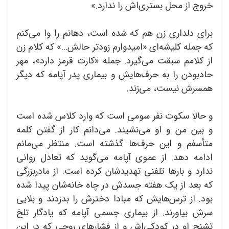
خروج از محل بستری‌اش را ندارد.»
برای دلداری زن هم که شده است، دهانم را وا می‌کنم
که جمله کلیشه‌ای «امیدوارم زودتر حالش...» که کلام زن
از کلامم سبقت می‌گیرد. جمله «کارت قرمز دارد»، مهر
حاد‌بودن را به حرف‌هایش و بیماری پدر آپامه که دیگر
همسرش نیست، می‌زند.
و حالا سکوت نفر سومی است که وارد کلاس شده است
و بین من و او می‌نشیند. می‌دانم کار از گفتن کلمه
متأسفم و این حرف‌ها گذشته است. منتظر می‌مانم
ادامه دهد. از عموی آپامه می‌گوید که تعادل روانی
ندارد و بارها تلفنی تهدیدشان کرده است. از مادربزرگی
که بعد از یک هفته جسدش در چاه خانه‌شان پیدا شده
بود. از ترس‌هایش که مبادا دخترش را بدزدند و بلایی
سرش بیاورند. از بیماری جسمی آپامه که یادگار تلخ
تشنج او در کودکی‌اش و از فشارهای روحی که در این