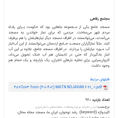
مجتمع رفاهی
مسجد جامع یکی از مـجموعه‌ بناهایی بود که حکومت بـرای رفـاه
مردم شهر می‌ساخت. مردمی که برای نماز خواندن به مسجد
می‌آمدند، می‌توانستند در اطراف مسجد دیگر نیازهایشان را هم برطرف
کنند. مثلاً نمازگزاران مسجـد جـامع اردستان می‌توانستند از این آب‌انبار
آب مـورد نیازشان را بردارند. در اطراف مسجد جامع، علاوه بر این آب
انبارِ بادگیردار که حتی در تابستان هم آب خنک تحویل می‌داد،
کاروان‌سرایی برای تخلیه بارهای تاجران، یک بازارچه و یک حمام هم
وجود داشت.
فایلهای مرتبط
48+Cov3 from (401-402) MATN NOJAVAN 6-21_-1.pdf
تعداد بازدید
۹۴۰
برچسب
:
،
،
ایران ما
رشد نوجوان
مقالات ماهنامه‌های دانش‌آموزی
کلیدواژه (keyword):
رشد نوجوان، ایران ما، مسجد محله محال،
مسجد جامع اردستان، محمد مهدی بهمنی