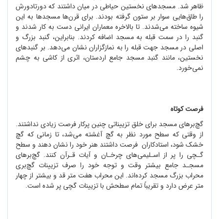
ظاهر شد. مسجدهای نخستین حیاطی در میان داشتند که دورتادورش
را طاق‌هایی سوار بر ستون گرفته بودند. برای قرن‌ها مسجدها به این
شیوه ساخته می‌شدند. تا بالاخره معماران ایرانی دست به کار شدند و
گنبد را در سمت قبله به مسجد اضافه کردند. بنابراین، گنبد بزرگ و
اصلی در مسجد جهت قبله را به نمازگزاران نشان می‌دهد. بر گنبدهای
نخستین، مانند گنبد مسجد جامع اردستان، اثری از کاشی به چشم
نمی‌خورد.
فرصت کوتاه
گچ‌بر‌های مسجد برای خلق تزییناتی چنین پرکار فرصت زیادی نداشتند.
از وقتی که سطح مورد نظر به گچ آغشته می‌شد، تا زمانی که گچ
خشک شود، استادکاران فرصت داشتند هنر خود را نشان دهند و سطح
گـچی را پر از اسـلیمی‌های چرخـان و آیات قـرآن کنند. گچ‌بر‌های
مسجـد جامع بیشتر وقت و توجه خود را صرف تزیینات گچ‌بری
محراب بزرگ مسجد کرده‌اند. این محراب هفت متر قد و بیشتر از چهار
متر عرض دارد و تقریباً تمام سطحش با تزیینات گچی پر شده ‌است.