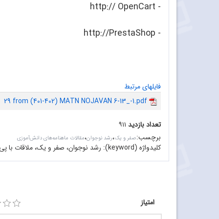
- http:// OpenCart
- http://PrestaShop
فایلهای مرتبط
29 from (401-402) MATN NOJAVAN 6-13_-1.pdf
تعداد بازدید
۹۱۱
برچسب
:
،
،
صفر و یک
رشد نوجوان
مقالات ماهنامه‌های دانش‌آموزی
کلیدواژه (keyword):
رشد نوجوان، صفر و یک، ملاقات با پی اچ پی، php،وردپرس،جوملا،دروپال،اوپن کارت،پرستاشاپ،مدیاویکی،مجن
امتیاز