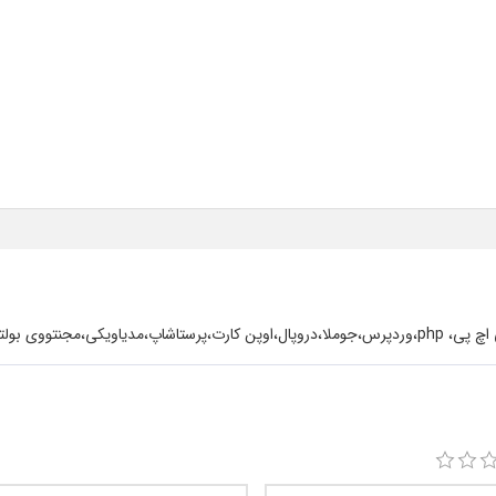
تووی بولتن،سعید چگینی