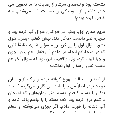
نشسته بود و لبخندی سرشار از رضایت به ما تحویل می
داد. داشتم از شرمندگی و خجالت آب می‌شدم. چه
غلطی کرده بودم!
مریم همان اول، یعنی در خواندن سؤال گیر کرده‌ بود و
بیچاره نمی‌دانست چه‌کار کند. بهش گفتم: «ببین، هول
نشو. سؤال اول را ول کن برویم سؤال آخر.» دقیقاً کاری
که در امتحاناتم انجام می‌دادم. آن طفلی هم بدون چون
و چرا قبول کرد، ولی واقعیت این بود که سؤال آخر هم
دست کمی از سؤال اول نداشت.
از اضطراب حالت تهوع گرفته بودم و رنگ از رخسارم
پریده بود. اصلاً من چرا باید این کار را می‌کردم؟ مداد
نوکی را دستم گرفتم. دستم مثل زمان‌هایی که امتحان
داشتم عرق کرده بود. کف دستم را با لباسم پاک کردم و
آب دهانم را قورت دادم. اگر چیزی می‌نوشتم و معلم