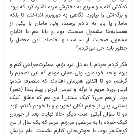
کمکش کنم.» و سریع به دخترش مریم اشاره کرد که برود
و برگه‌اش را بیاورد. نگاهی به دوروبرم انداختم تا بلکه
مامان یا بابا به دادم برسند، ولی مامان با یکی از
همسایه‌ها مشغول صحبت بود و بابا هم با آقایان
مشغول صحبت از سیاست و اقتصاد. این معضل را
چطور باید حل می‌کردم؟
فکر کردم خودم را به دل درد بزنم، معذرت‌خواهی کنم و
بروم واحد خودمان، ولی همان موقع که این تصمیم را
گرفتم، دو تا اتفاق هم‌زمان افتادند که منصرف شدم:
اولی ورود مریم با برگه و دومی آوردن پیش‌غذا (دسر)
بود. آن‌هم چی؟ کیک بستنی! من هم که عاشق کیک
بستنی. پس از جایم تکان نخوردم و با خودم گفتم، لابد
دو تا سؤال آبکی ا‌ست دیگر. حالا نهایت بعد از خوردن
کیک خودم را به مریضی می‌زنم. مریم که یک سال از من
کوچک‌تر بود، با خوش‌حالی کنارم نشست. دلم برایش