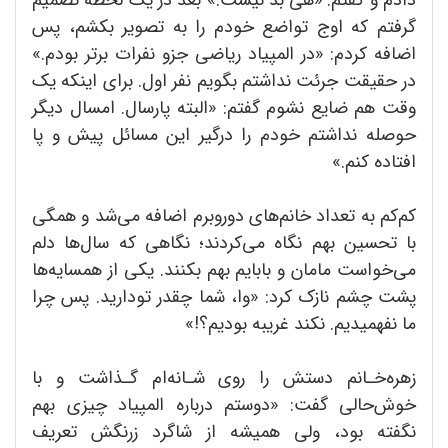
گرفتم که اوج تواضع خودم را به تصویر بکشم، پس
اضافه کردم: «در المپیاد ریاضی جزو نفرات برتر بودم.»
در حقیقت جرئت نداشتم بگویم نفر اول. برای اینکه یک
وقت هم ضایع نشوم گفتم: «البته پارسال. امسال دیگر
حوصله نداشتم خودم را درگیر این مسائل پیش و پا
افتاده کنم.»
کم‌کم به تعداد خانم‌های دور‌و‌برم اضافه می‌شد و همگی
با تحسین بهم نگاه می‌کردند؛ نگاهی که سال‌ها دلم
می‌خواست مامان و بابایم بهم بکنند. یکی از همسایه‌ها
پشت چشم نازک کرد: «وا، شما چقدر تودارید. پس چرا
ما نفهمیدیم. نکند غریبه بودیم؟!»
زهره‌خـانم دستش را روی شـانه‌ام گـذاشت و با
خوش‌حالی گفت: «دوستم درباره المپیاد چیزی بهم
نگفته بود، ولی همیشه از شاگرد زرنگش تعریف