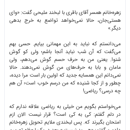
زهره‌خانم همسر آقای باقری با لبخند ملیحی گفت: «وای
هستی‌جان، حالا نمی‌خواهد تواضع به خرج بدهی
دیگر.»
می‌دانستم که نباید به این مهمانی بیایم. حسی بهم
می‌گفت که آن شب نباید آنجا باشم؛ ولی کو گوش
شنوا. یعنی من به حرف حسم گوش می‌دهم، ولی
مامان و بابا به حرف‌های من گوش نمی‌دهند. حالا
نمی‌دانم این همسایه جدید که اولین بار است مرا دیده،
چطور و از کجا شنیده که من درسم خوب است؛ آن هم
چه درسی؟ ریاضی!
می‌خواستم بگویم من خیلی به ریاضی علاقه ندارم که
در دلم گفتم: کی به کی است؟ قرار نیست الان ازم
امتحان بگیرند که. پس لبخندی ملایم تحویل زهره‌خانم
دادم و گفتم: «هی بد نیست.» بعد در یک لحظه تصمیم