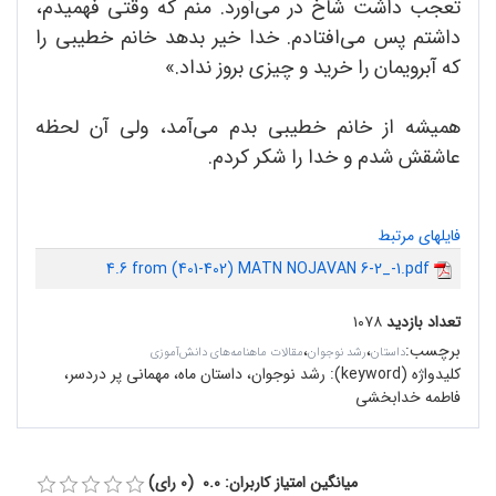
تعجب داشت شاخ در ‌می‌آورد. منم که وقتی فهمیدم،
داشتم پس می‌افتادم. خدا خیر بدهد خانم خطیبی را
که آبرویمان را خرید و چیزی بروز نداد.»
همیشه از خانم خطیبی بدم می‌آمد، ولی آن لحظه
عاشقش شدم و خدا را شکر کردم.
فایلهای مرتبط
4.6 from (401-402) MATN NOJAVAN 6-2_-1.pdf
تعداد بازدید
۱۰۷۸
برچسب
:
،
،
داستان
رشد نوجوان
مقالات ماهنامه‌های دانش‌آموزی
کلیدواژه (keyword):
رشد نوجوان، داستان ماه، مهمانی پر دردسر،
فاطمه خدابخشی
میانگین امتیاز کاربران: 0.0 (0 رای)