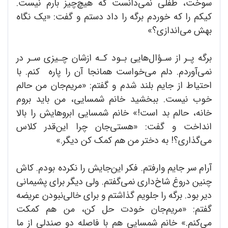
سوخت، طفلی نمی‌دانست که هیچ‌چیز بارم نیست.
کیکم را که خوردم برگه را داد دستم و گفت: «یک نگاه
بهش می‌اندازی؟»
برگه پـر از سـؤال‌هایی بـود کـه ازشان چـیزی سـر در
نمی‌آوردم. دلم می‌خواست همانجا آن را پاره کنم. با
احتیاط از جایم بلند شدم و گفتم: «مریم‌جان من حالم
خوب نیست. ببخشید خانم شمسایی، من باید بروم
خانه، حالم بد است!» خانم شمسایی ابروهایش را بالا
انداخت و گفت: «هستی‌جان چرا این‌قدر کلاس
می‌گذاری؟! به دختر من هم کمک کن دیگر.»
آرام سر جایم وارفتم. فکر این‌جایش را نکرده بودم. کاش
چنین دروغ شاخ‌داری نمی‌گفتم. ولی دیگر برای پشیمانی
دیر بود. برگه را جلویم گذاشتم و برای خالی‌نبودن عریضه
گفتم: «مریم‌جان خودت حل کن، من هم کمکت
می‌کنم.» خانم شمسایی هم با فاصله دو صندلی از ما