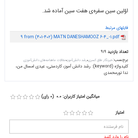
اوّلین سین سفره‌ی هفت سین‌ آماده شد.
فایلهای مرتبط
9 from (401-402) MATN DANESHAMOOZ 6-4_-1.pdf
تعداد بازدید
۹۱۹
برچسب
:
،
،
خبرنگار طاق کسری
رشد دانش‌آموز
مقالات ماهنامه‌های دانش‌آموزی
کلیدواژه (keyword):
رشد دانش آموز، کاردستی، عیدی امسال من،
ندا نورمحمدی
میانگین امتیاز کاربران: 0.0 (0 رای)
امتیاز
نام را وارد کنید