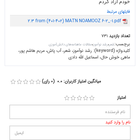
خودم آزاد کردم
فایلهای مرتبط
2.3 from (401-402) MATN NOAMOOZ 6-2_-1.pdf
تعداد بازدید
۷۳۱
برچسب
:
،
،
شعر
رشد نوآموز
مقالات ماهنامه‌های دانش‌آموزی
کلیدواژه (keyword):
رشد نوآموز، شعر، آب پاش، مریم هاشم پور،
ماهی خوش حال، اسماعیل الله دادی
میانگین امتیاز کاربران: 0.0 (0 رای)
امتیاز
نام را وارد کنید