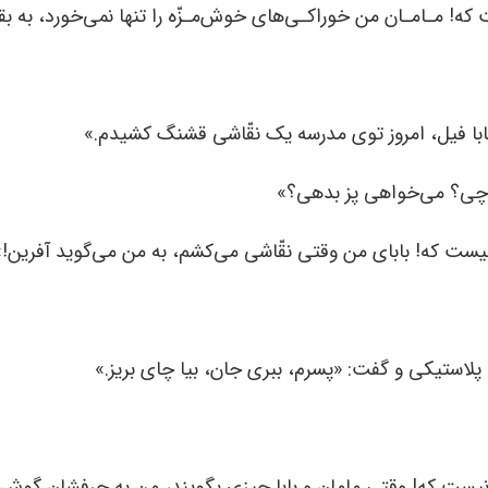
! مـامـان من خوراکـی‌های خوش‌مـزّه را تنها نمی‌خورد، به بق
ابا فیل، امروز توی مدرسه یک نقّاشی قشنگ کشیدم.»
چی؟ می‌خواهی پز بدهی؟»
ست که! بابای من وقتی نقّاشی می‌کشم، به من می‌گوید آفرین!»
لاستیکی و گفت: «پسرم، ببری جان، بیا چای بریز.»
ست که! وقتی مامان و بابا چیزی بگویند، من به حرفشان گوش 