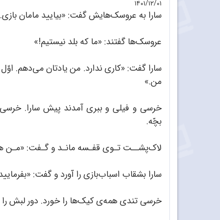
۱۴۰۱/۱۲/۰۱
سارا به عروسک‌هایش گفت: «بیایید مامان بازی.
عروسک‌ها گفتند: «ما که بلد نیستیم!»
سارا گفت: «کاری ندارد. من یادتان می‌دهم. اوّل
من.»
خرسی و فیلی و ببری آمدند پیش سارا. خرسی ش
بچّه.
لاک‌پشــت تـوی قفـسه مانـد و گـفت: «مـن هم 
سارا بشقاب اسباب‌بازی را آورد و گفت: «بفرمایی
خرسی تندی همه‌‌ی کیک‌ها را خورد. دور لبش را