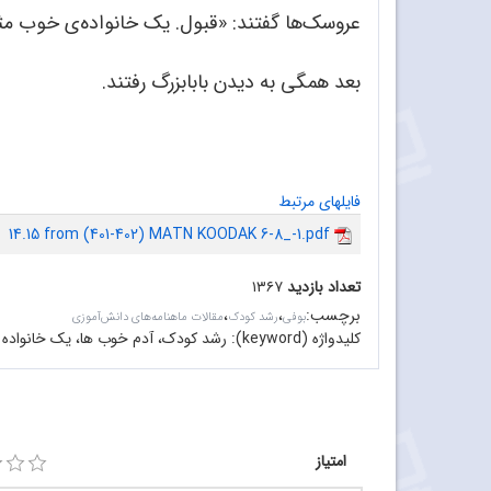
عروسک‌ها گفتند: «قبول. یک خانواده‌ی خوب مث
بعد همگی به دیدن بابابزرگ رفتند.
فایلهای مرتبط
14.15 from (401-402) MATN KOODAK 6-8_-1.pdf
تعداد بازدید
۱۳۶۷
برچسب
:
،
،
بوفی
رشد کودک
مقالات ماهنامه‌های دانش‌آموزی
کلیدواژه (keyword):
رشد کودک، آدم خوب ها، یک خانواده 
امتیاز